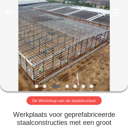
Qingdao
Ruly
Steel
Engineering
Co.,Ltd.
All
Rights
Reserved.
HUIS
PRODUCTEN
VIDEOS
VR-
SHOW
De Workshop van de staalstructuur
ONGEVEER
Werkplaats voor geprefabriceerde
ONS
staalconstructies met een groot