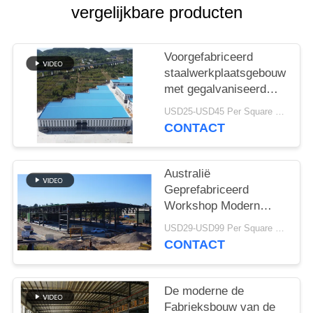
SITEMAP
vergelijkbare producten
PRIVACY
Voorgefabriceerd
POLICY
staalwerkplaatsgebouw
met gegalvaniseerd
portaalframe
USD25-USD45 Per Square Meter MOQ:200 vierkante meter
CONTACT
Australië
Geprefabriceerd
Workshop Modern
Type van
USD29-USD99 Per Square Meter MOQ:500 vierkante meter
Staalstructuren
CONTACT
Bundeldak
De moderne de
Fabrieksbouw van de