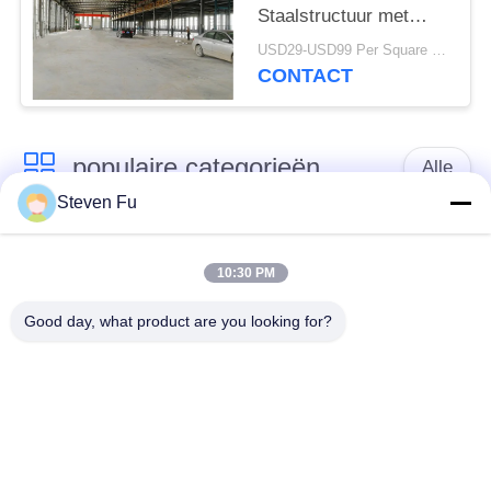
Staalstructuur met
Mezzanine de Bouw
USD29-USD99 Per Square Meter MOQ:500 vierkante meter
van de
CONTACT
Metaalworkshop
populaire categorieën
Alle
Steven Fu
stalen structuur
De Workshop van de
magazijn
staalstructuur
10:30 PM
Good day, what product are you looking for?
de bouw van de
De vervaardiging van
staalstructuur
de staalstructuur
De geprefabriceerde
PEB-Staalgebouwen
Gebouwen van het
Staalkader