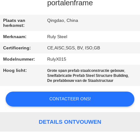
portalenframe
FABRIEKSREIS
Plaats van
Qingdao, China
herkomst:
KWALITEITSCONTROLE
Merknaam:
Ruly Steel
Certificering:
CE,AISC,SGS, BV, ISO,GB
CONTACTEER
ONS
Modelnummer:
RulyX015
Hoog licht:
,
Grote span prefab staalconstructie gebouw
,
Snelfabricatie Prefab Steel Structure Building
NIEUWS
De prefabbouw van de Staalstructuur
FOUTENOPLOSSING
CONTACTEER ONS!
BLOG
DETAILS ONTVOUWEN