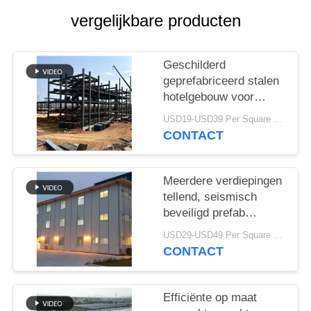
SITEMAP
vergelijkbare producten
PRIVACY
POLICY
Geschilderd
geprefabriceerd stalen
hotelgebouw voor
resortprojecten
USD19-USD39 Per Square Meter MOQ:200 vierkante meter
CONTACT
Meerdere verdiepingen
tellend, seismisch
beveiligd prefab
hotelgebouw
USD29-USD49 Per Square Meter MOQ:200 vierkante meter
CONTACT
Efficiënte op maat