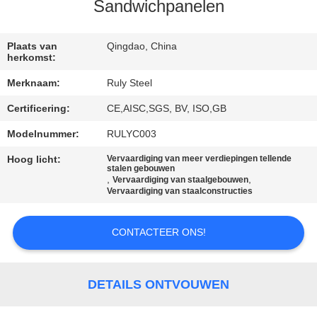
Sandwichpanelen
FABRIEKSREIS
Plaats van
Qingdao, China
herkomst:
KWALITEITSCONTROLE
Merknaam:
Ruly Steel
Certificering:
CE,AISC,SGS, BV, ISO,GB
CONTACTEER
ONS
Modelnummer:
RULYC003
Hoog licht:
Vervaardiging van meer verdiepingen tellende
stalen gebouwen
NIEUWS
,
,
Vervaardiging van staalgebouwen
Vervaardiging van staalconstructies
FOUTENOPLOSSING
CONTACTEER ONS!
BLOG
DETAILS ONTVOUWEN