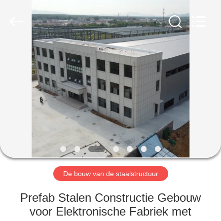
Qingdao
Ruly
Steel
Engineering
Co.,Ltd.
All
Rights
Reserved.
HUIS
PRODUCTEN
VIDEOS
VR-
SHOW
De bouw van de staalstructuur
ONGEVEER
Prefab Stalen Constructie Gebouw
ONS
voor Elektronische Fabriek met