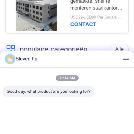
gemaakte, snel te
monteren staalkantoren
voor moderne bedrijven
USD29-USD99 Per Square Meter MOQ:200 vierkante meter
CONTACT
populaire categorieën
Alle
Steven Fu
stalen structuur
De Workshop van de
magazijn
staalstructuur
11:14 AM
Good day, what product are you looking for?
de bouw van de
De vervaardiging van
staalstructuur
de staalstructuur
De geprefabriceerde
PEB-Staalgebouwen
Gebouwen van het
Staalkader