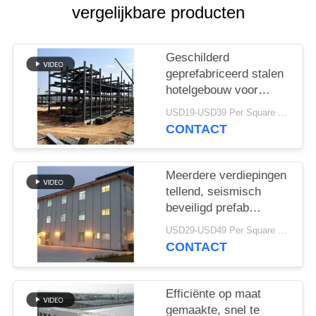
SITEMAP
vergelijkbare producten
PRIVACY
Geschilderd
POLICY
geprefabriceerd stalen
hotelgebouw voor
resortprojecten
USD19-USD39 Per Square Meter MOQ:200 vierkante meter
CONTACT
Meerdere verdiepingen
tellend, seismisch
beveiligd prefab
hotelgebouw
USD29-USD49 Per Square Meter MOQ:200 vierkante meter
CONTACT
Efficiënte op maat
gemaakte, snel te