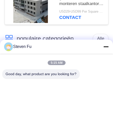
monteren staalkantoren
voor moderne bedrijven
USD29-USD99 Per Square Meter MOQ:200 vierkante meter
CONTACT
populaire categorieën
Alle
Steven Fu
stalen structuur
De Workshop van de
magazijn
staalstructuur
5:15 AM
Good day, what product are you looking for?
de bouw van de
De vervaardiging van
staalstructuur
de staalstructuur
De geprefabriceerde
PEB-Staalgebouwen
Gebouwen van het
Staalkader