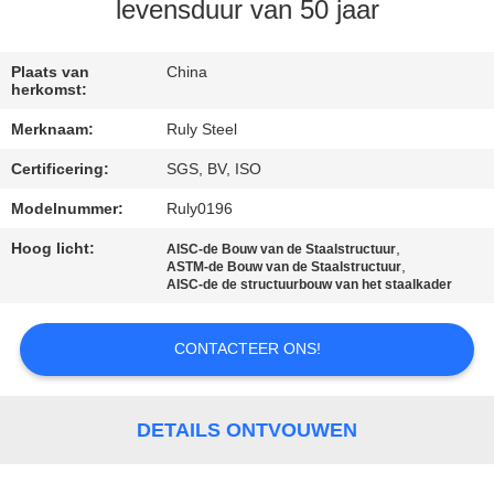
levensduur van 50 jaar
FABRIEKSREIS
Plaats van
China
herkomst:
KWALITEITSCONTROLE
Merknaam:
Ruly Steel
Certificering:
SGS, BV, ISO
CONTACTEER
ONS
Modelnummer:
Ruly0196
Hoog licht:
,
AISC-de Bouw van de Staalstructuur
,
ASTM-de Bouw van de Staalstructuur
NIEUWS
AISC-de de structuurbouw van het staalkader
FOUTENOPLOSSING
CONTACTEER ONS!
BLOG
DETAILS ONTVOUWEN