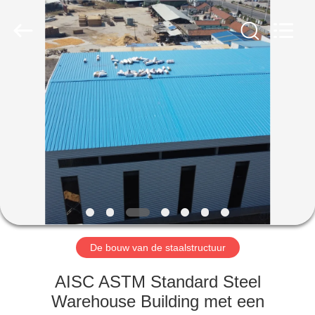
Qingdao
Ruly
Steel
Engineering
Co.,Ltd.
All
Rights
Reserved.
HUIS
PRODUCTEN
VIDEOS
VR-
SHOW
De bouw van de staalstructuur
ONGEVEER
AISC ASTM Standard Steel
ONS
Warehouse Building met een