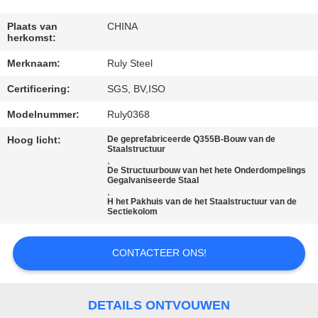
FABRIEKSREIS
Plaats van
CHINA
herkomst:
Merknaam:
Ruly Steel
KWALITEITSCONTROLE
Certificering:
SGS, BV,ISO
CONTACTEER
Modelnummer:
Ruly0368
ONS
Hoog licht:
De geprefabriceerde Q355B-Bouw van de
Staalstructuur
,
De Structuurbouw van het hete Onderdompelings
NIEUWS
Gegalvaniseerde Staal
,
H het Pakhuis van de het Staalstructuur van de
Sectiekolom
FOUTENOPLOSSING
CONTACTEER ONS!
BLOG
DETAILS ONTVOUWEN