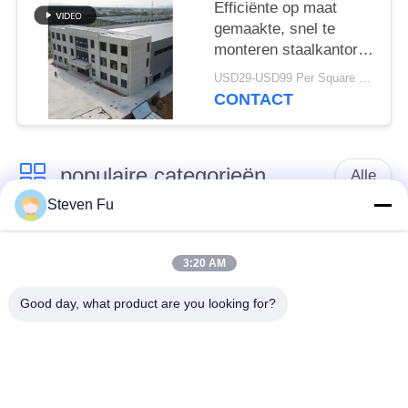
Efficiënte op maat
gemaakte, snel te
monteren staalkantoren
voor moderne bedrijven
USD29-USD99 Per Square Meter MOQ:200 vierkante meter
CONTACT
populaire categorieën
Alle
Steven Fu
stalen structuur
De Workshop van de
magazijn
staalstructuur
3:20 AM
Good day, what product are you looking for?
de bouw van de
De vervaardiging van
staalstructuur
de staalstructuur
De geprefabriceerde