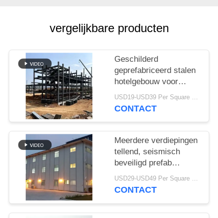
SITEMAP
vergelijkbare producten
PRIVACY
POLICY
Geschilderd
geprefabriceerd stalen
hotelgebouw voor
resortprojecten
USD19-USD39 Per Square Meter MOQ:200 vierkante meter
CONTACT
Meerdere verdiepingen
tellend, seismisch
beveiligd prefab
hotelgebouw
USD29-USD49 Per Square Meter MOQ:200 vierkante meter
CONTACT