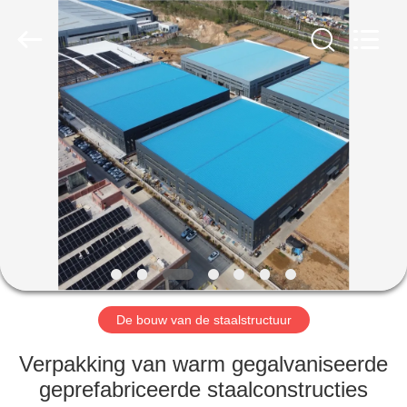
Qingdao
Ruly
Steel
Engineering
Co.,Ltd.
All
Rights
Reserved.
HUIS
PRODUCTEN
VIDEOS
VR-
SHOW
De bouw van de staalstructuur
ONGEVEER
Verpakking van warm gegalvaniseerde
ONS
geprefabriceerde staalconstructies