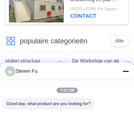
levensduur
USD25-USD95 Per Square meter MOQ:500 Vierkante meters
CONTACT
populaire categorieën
Alle
stalen structuur
De Workshop van de
magazijn
staalstructuur
Steven Fu
de bouw van de
De vervaardiging van
7:32 AM
staalstructuur
de staalstructuur
Good day, what product are you looking for?
De geprefabriceerde
PEB-Staalgebouwen
Gebouwen van het
Staalkader