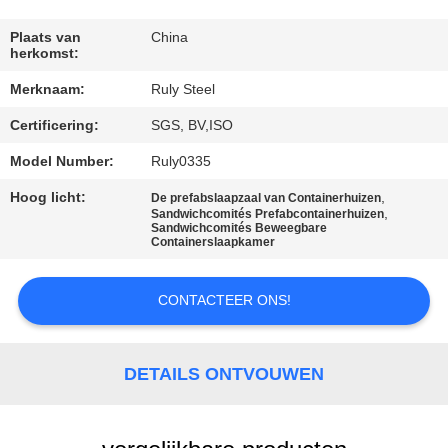
FABRIEKSREIS
Plaats van
China
herkomst:
Merknaam:
Ruly Steel
KWALITEITSCONTROLE
Certificering:
SGS, BV,ISO
CONTACTEER
Model Number:
Ruly0335
ONS
Hoog licht:
,
De prefabslaapzaal van Containerhuizen
,
Sandwichcomités Prefabcontainerhuizen
Sandwichcomités Beweegbare
Containerslaapkamer
NIEUWS
CONTACTEER ONS!
FOUTENOPLOSSING
DETAILS ONTVOUWEN
BLOG