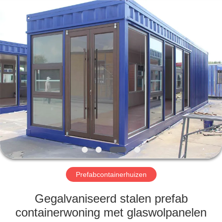
Qingdao
Ruly
Steel
Engineering
Co.,Ltd.
All
Rights
Reserved.
HUIS
PRODUCTEN
VIDEOS
VR-
SHOW
Prefabcontainerhuizen
ONGEVEER
Gegalvaniseerd stalen prefab
ONS
containerwoning met glaswolpanelen