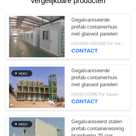
SITEMAP
vergelijkbare producten
PRIVACY
Gegalvaniseerde
prefab containerhuis
POLICY
met glaswol panelen
USD1800-USD2500 Per Set MOQ:1 reeks
CONTACT
Gegalvaniseerde
prefab containerhuis
met glaswol panelen
USD25-USD95 Per Square meter MOQ:500 Vierkante meters
CONTACT
Gegalvaniseerd stalen
prefab containerwoning
brandveilig 25 jaar