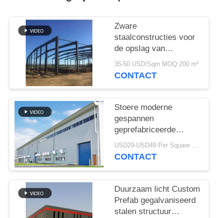
SITEMAP
Zware
PRIVACY
staalconstructies voor
POLICY
de opslag van
cementfabrieken
35-50 USD/Sqm MOQ:200 m²
CONTACT
Stoere moderne
gespannen
geprefabriceerde
industriële
USD29-USD49 Per Square Meter MOQ:200 vierkante meter
staalstructuur
CONTACT
Duurzaam licht Custom
Prefab gegalvaniseerd
stalen structuur