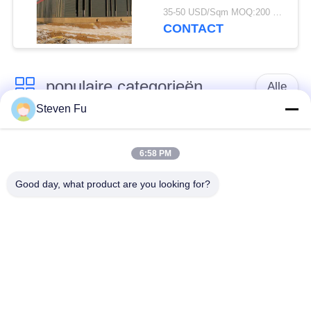
magazijn voor opslag
35-50 USD/Sqm MOQ:200 vierkante meter
CONTACT
populaire categorieën
Alle
Steven Fu
stalen structuur
De Workshop van de
magazijn
staalstructuur
6:58 PM
Good day, what product are you looking for?
de bouw van de
De vervaardiging van
staalstructuur
de staalstructuur
De geprefabriceerde
PEB-Staalgebouwen
Gebouwen van het
Staalkader