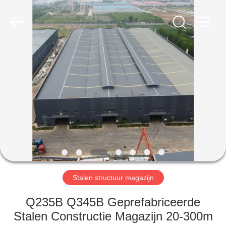
Qingdao
Ruly
Steel
Engineering
Co.,Ltd.
All
Rights
Reserved.
HUIS
PRODUCTEN
VIDEOS
VR-
SHOW
Stalen structuur magazijn
ONGEVEER
Q235B Q345B Geprefabriceerde
ONS
Stalen Constructie Magazijn 20-300m