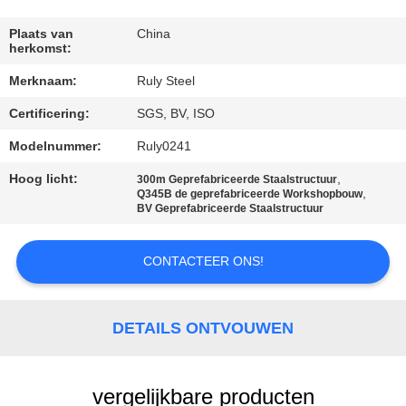
FABRIEKSREIS
Plaats van
China
herkomst:
Merknaam:
Ruly Steel
KWALITEITSCONTROLE
Certificering:
SGS, BV, ISO
CONTACTEER
Modelnummer:
Ruly0241
ONS
Hoog licht:
,
300m Geprefabriceerde Staalstructuur
,
Q345B de geprefabriceerde Workshopbouw
BV Geprefabriceerde Staalstructuur
NIEUWS
CONTACTEER ONS!
FOUTENOPLOSSING
DETAILS ONTVOUWEN
BLOG
vergelijkbare producten