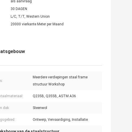
als aanvraag
30 DAGEN
L/C, T/T, Western Union
20000 vierkante Meter per Maand
laatsgebouw
Meerdere verdiepingen staal frame
s:
structuur Workshop
taalmateriaal:
Q235B, Q355B, ASTM A36
n dak:
Steenwol
gsgebied:
Ontwerp, Vervaardiging, Installatie
ieksbouw van de staalstructuur