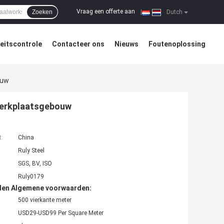
Vraag een offerte aan
Zoeken
|
Dutch
teitscontrole
Contacteer ons
Nieuws
Foutenoplossing
ouw
werkplaatsgebouw
t:
China
Ruly Steel
SGS, BV, ISO
Ruly0179
den Algemene voorwaarden:
500 vierkante meter
USD29-USD99 Per Square Meter