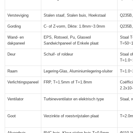
Versteviging
Stalen staaf, Stalen buis, Hoekstaal
Q235B
Gording
C- of Z-vorm, Dikte: 1.8mm~3.0mm
Q235B
Wand- en
EPS, Rotswol, Pu, Glaswol
Staal T
dakpaneel
Sandwichpaneel of Enkele plaat
T=50~
Deur
Schuif- of roldeur
Staal o
T=1.0
Raam
Legering-Glas, Aluminiumlegering-sluiter
T=1.0
Verlichtingspaneel
FRP, T=1.5mm of T=1.8mm
Coëffic
2.2x10
Ventilator
Turbineventilator en elektrisch type
Staal, r
Goot
Verzinkte of roestvrijstalen plaat
T=2.0
Afvoerbuis
PVC-buis, Kleur stalen buis T=0.5mm
Φ110,1