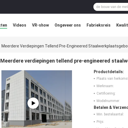
cten
Videos
VR-show
Ongeveer ons
Fabrieksreis
Kwali
Meerdere Verdiepingen Tellend Pre-Engineered Staalwerkplaatsgeb
Meerdere verdiepingen tellend pre-engineered staal
Productdetails:
Plaats van herkoms
Merknaam:
Certificering:
Modelnummer:
Betalen & Verzen
Min. bestelaantal:
Prijs: