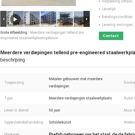
Verpakking Details:
Levertijd:
Betalingscondities:
Levering vermogen:
Grote Afbeelding :
Meerdere verdiepingen tellend pre-
Contact
engineered staalwerkplaatsgebouw
Meerdere verdiepingen tellend pre-engineered staalwerkp
beschrijving
Metalen gebouwen met meerdere
Toepassing:
functie
verdiepingen
Type:
Meerdere verdiepingen staalwerkplaats
Ruwe s
Leven in dienst:
50 jaar
Muur e
Oppervlaktebehandeling:
Schilderkunst
Werkin
Prefab gebouwen van het staal
de de fabr
Markeren:
,