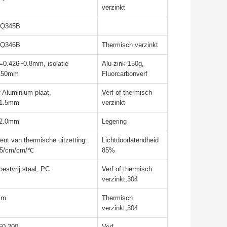
verzinkt
,Q345B
,Q346B
Thermisch verzinkt
=0.426~0.8mm, isolatie
Alu-zink 150g,
150mm
Fluorcarbonverf
f Aluminium plaat,
Verf of thermisch
~1.5mm
verzinkt
~2.0mm
Legering
iënt van thermische uitzetting:
Lichtdoorlatendheid
-5/cm/cm/℃
85%
oestvrij staal, PC
Verf of thermisch
verzinkt,304
mm
Thermisch
verzinkt,304
60,200
Verf