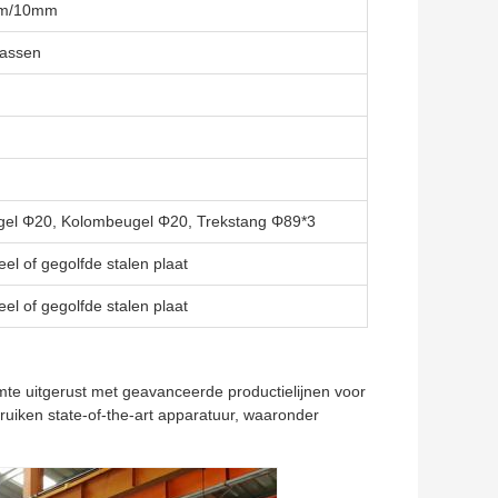
8mm/10mm
lassen
gel Φ20, Kolombeugel Φ20, Trekstang Φ89*3
l of gegolfde stalen plaat
l of gegolfde stalen plaat
te uitgerust met geavanceerde productielijnen voor
ruiken state-of-the-art apparatuur, waaronder