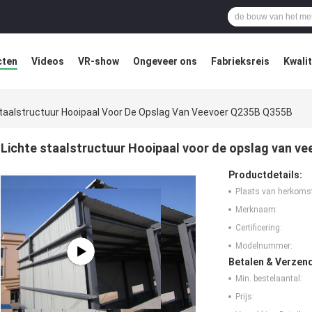
cten
Videos
VR-show
Ongeveer ons
Fabrieksreis
Kwali
Staalstructuur Hooipaal Voor De Opslag Van Veevoer Q235B Q355B
Lichte staalstructuur Hooipaal voor de opslag van v
Productdetails:
Plaats van herkoms
Merknaam:
Certificering:
Modelnummer:
Betalen & Verzen
Min. bestelaantal:
Prijs: