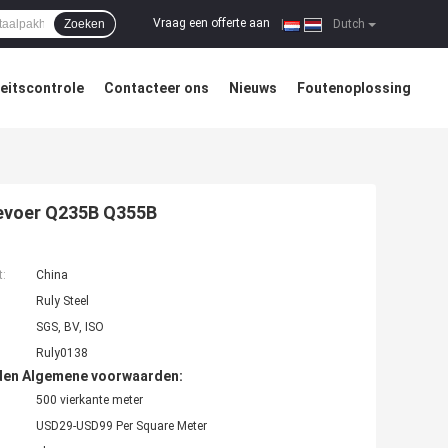
Vraag een offerte aan
Zoeken
|
Dutch
teitscontrole
Contacteer ons
Nieuws
Foutenoplossing
eevoer Q235B Q355B
t:
China
Ruly Steel
SGS, BV, ISO
Ruly0138
den Algemene voorwaarden:
500 vierkante meter
USD29-USD99 Per Square Meter