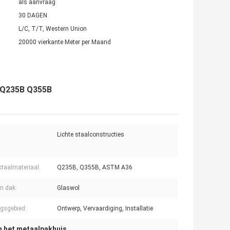
als aanvraag
30 DAGEN
L/C, T/T, Western Union
20000 vierkante Meter per Maand
r Q235B Q355B
Lichte staalconstructies
taalmateriaal:
Q235B, Q355B, ASTM A36
n dak:
Glaswol
gsgebied:
Ontwerp, Vervaardiging, Installatie
n het metaalpakhuis