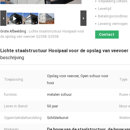
Verpakking Details:
Levertijd:
Betalingscondities:
Levering vermogen:
Grote Afbeelding :
Lichte staalstructuur Hooipaal voor
Contact
de opslag van veevoer Q235B Q355B
Lichte staalstructuur Hooipaal voor de opslag van veevoe
beschrijving
Opslag voor veevoer, Open schuur voor
Toepassing:
Type:
hooi
functies:
metalen schuur
Ruwe s
Leven in dienst:
50 jaar
Muur e
Oppervlaktebehandeling:
Schilderkunst
Werkin
De bouw van de staalstructuur
de bouw va
Markeren:
,