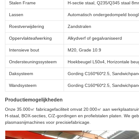
Stalen Frame
H-sectie staal, Q235/Q345 staal 
Lassen
Automatisch ondergedompeld boog
Roestverwijdering
Zandstralen
Oppervlakteafwerking
Alkydverf of gegalvaniseerd
Intensieve bout
M20, Grade 10.9
Ondersteuningssysteem
Hoekbeugel L50x4, Horizontale beu
Daksysteem
Gording C160*60*2.5, Sandwichpanee
Wandsysteem
Gording C160*60*2.5, Sandwichpanee
Productiemogelijkheden
Onze 35.000㎡ fabricagefaciliteit omvat 20.000㎡ aan werkplaatsruim
H-staal, BOX-secties, C/Z-gordingen en profielstalen platen. We geb
plasmasnijmachines voor precisiefabricage.