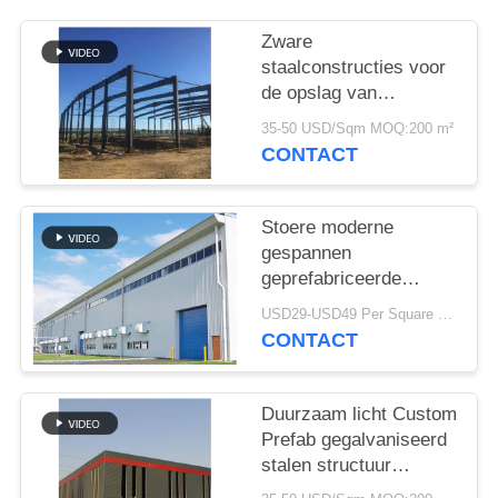
SITEMAP
Zware
PRIVACY
staalconstructies voor
de opslag van
POLICY
cementfabrieken
35-50 USD/Sqm MOQ:200 m²
CONTACT
Stoere moderne
gespannen
geprefabriceerde
industriële
USD29-USD49 Per Square Meter MOQ:200 vierkante meter
staalstructuur
CONTACT
Duurzaam licht Custom
Prefab gegalvaniseerd
stalen structuur
magazijn voor opslag