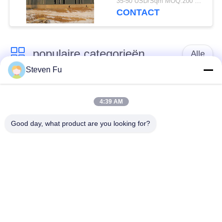
35-50 USD/Sqm MOQ:200 vierkante meter
CONTACT
populaire categorieën
Alle
Steven Fu
stalen structuur
De Workshop van de
magazijn
staalstructuur
4:39 AM
Good day, what product are you looking for?
de bouw van de
De vervaardiging van
staalstructuur
de staalstructuur
De geprefabriceerde
PEB-Staalgebouwen
Gebouwen van het
Staalkader
structureel
de hangaar van de