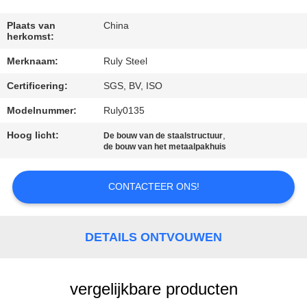
FABRIEKSREIS
Plaats van
China
herkomst:
Merknaam:
Ruly Steel
KWALITEITSCONTROLE
Certificering:
SGS, BV, ISO
CONTACTEER
Modelnummer:
Ruly0135
ONS
Hoog licht:
,
De bouw van de staalstructuur
de bouw van het metaalpakhuis
NIEUWS
CONTACTEER ONS!
FOUTENOPLOSSING
DETAILS ONTVOUWEN
BLOG
vergelijkbare producten