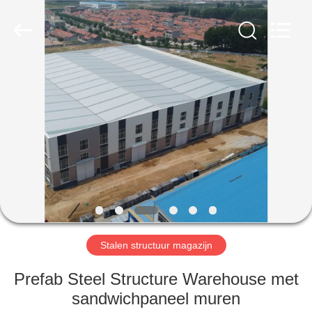
Qingdao
Ruly
Steel
Engineering
Co.,Ltd.
All
Rights
Reserved.
HUIS
PRODUCTEN
VIDEOS
VR-
SHOW
Stalen structuur magazijn
ONGEVEER
Prefab Steel Structure Warehouse met
ONS
sandwichpaneel muren