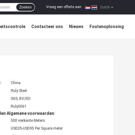
Vraag een offerte aan
Zoeken
|
Dutch
teitscontrole
Contacteer ons
Nieuws
Foutenoplossing
t:
China
Ruly Steel
SGS, BV,ISO
Ruly0061
den Algemene voorwaarden:
500 vierkante Meters
USD25-USD95 Per Square meter