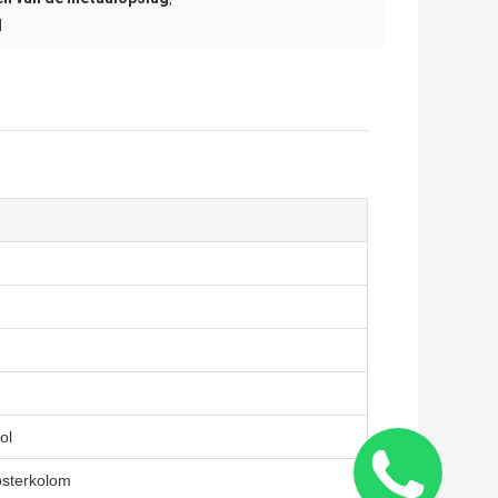
l
ol
osterkolom