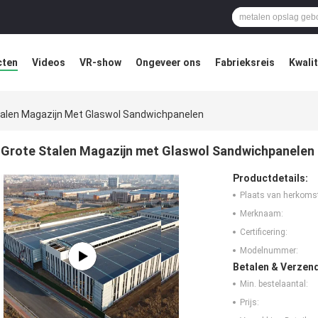
cten
Videos
VR-show
Ongeveer ons
Fabrieksreis
Kwali
talen Magazijn Met Glaswol Sandwichpanelen
Grote Stalen Magazijn met Glaswol Sandwichpanelen
Productdetails:
Plaats van herkoms
Merknaam:
Certificering:
Modelnummer:
Betalen & Verzen
Min. bestelaantal:
Prijs: