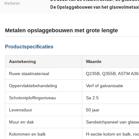
Markeren:
De Opslaggebouwen van het glaswolmetaa
Metalen opslaggebouwen met grote lengte
Productspecificaties
Aantekening
Waarde
Ruwe staalmateriaal
Q235B, Q355B, ASTM A36
Oppervlaktebehandeling
Verf of galvanisatie
Schotontploffingsniveau
Sa 2.5
Levensduur
50 jaar
Muur en dak
Sandwichpaneel van glasw
Kolommen en balk
H-sectie kolom en balk, ro