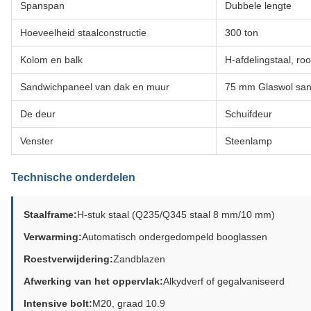
Spanspan
Dubbele lengte
Hoeveelheid staalconstructie
300 ton
Kolom en balk
H-afdelingstaal, ro
Sandwichpaneel van dak en muur
75 mm Glaswol san
De deur
Schuifdeur
Venster
Steenlamp
Technische onderdelen
Staalframe:
H-stuk staal (Q235/Q345 staal 8 mm/10 mm)
Verwarming:
Automatisch ondergedompeld booglassen
Roestverwijdering:
Zandblazen
Afwerking van het oppervlak:
Alkydverf of gegalvaniseerd
Intensive bolt:
M20, graad 10.9