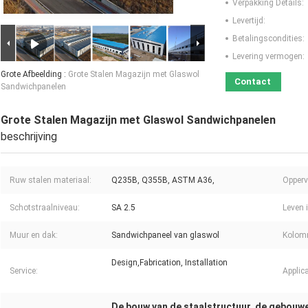
Verpakking Details:
Levertijd:
Betalingscondities:
Levering vermogen:
Grote Afbeelding :
Grote Stalen Magazijn met Glaswol
Contact
Sandwichpanelen
Grote Stalen Magazijn met Glaswol Sandwichpanelen
beschrijving
Ruw stalen materiaal:
Q235B, Q355B, ASTM A36,
Opperv
Schotstraalniveau:
SA 2.5
Leven i
Muur en dak:
Sandwichpaneel van glaswol
Kolomm
Design,Fabrication, Installation
Service:
Applica
De bouw van de staalstructuur
de gebouwe
,