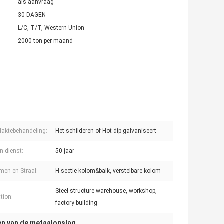
als aanvraag
30 DAGEN
L/C, T/T, Western Union
2000 ton per maand
laktebehandeling:
Het schilderen of Hot-dip galvaniseert
n dienst:
50 jaar
en en Straal:
H sectie kolom&balk, verstelbare kolom
Steel structure warehouse, workshop,
tion:
factory building
n van de metaalopslag
,