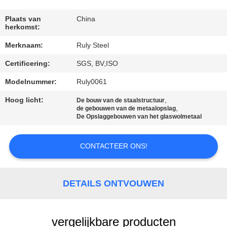
FABRIEKSREIS
Plaats van
China
herkomst:
Merknaam:
Ruly Steel
KWALITEITSCONTROLE
Certificering:
SGS, BV,ISO
CONTACTEER
Modelnummer:
Ruly0061
ONS
Hoog licht:
,
De bouw van de staalstructuur
,
de gebouwen van de metaalopslag
De Opslaggebouwen van het glaswolmetaal
NIEUWS
CONTACTEER ONS!
FOUTENOPLOSSING
DETAILS ONTVOUWEN
BLOG
vergelijkbare producten