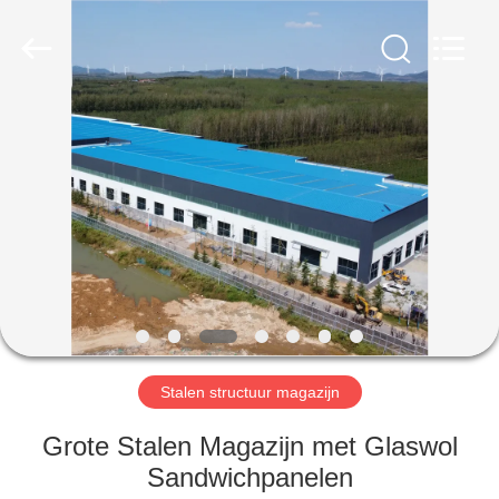
Qingdao
Ruly
Steel
Engineering
Co.,Ltd.
All
Rights
Reserved.
HUIS
PRODUCTEN
VIDEOS
VR-
SHOW
Stalen structuur magazijn
ONGEVEER
Grote Stalen Magazijn met Glaswol
ONS
Sandwichpanelen