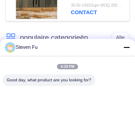
magazijn voor opslag
35-50 USD/Sqm MOQ:200 vierkante meter
CONTACT
populaire categorieën
Alle
Steven Fu
stalen structuur
De Workshop van de
magazijn
staalstructuur
4:28 PM
Good day, what product are you looking for?
de bouw van de
De vervaardiging van
staalstructuur
de staalstructuur
De geprefabriceerde
PEB-Staalgebouwen
Gebouwen van het
Staalkader