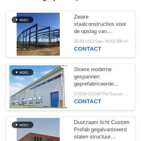
SITEMAP
Zware
PRIVACY
staalconstructies voor
POLICY
de opslag van
cementfabrieken
35-50 USD/Sqm MOQ:200 m²
CONTACT
Stoere moderne
gespannen
geprefabriceerde
industriële
USD29-USD49 Per Square Meter MOQ:200 vierkante meter
staalstructuur
CONTACT
Duurzaam licht Custom
Prefab gegalvaniseerd
stalen structuur