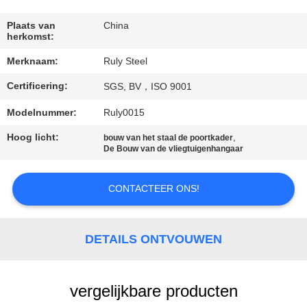
FABRIEKSREIS
Plaats van
China
herkomst:
Merknaam:
Ruly Steel
KWALITEITSCONTROLE
Certificering:
SGS, BV，ISO 9001
CONTACTEER
Modelnummer:
Ruly0015
ONS
Hoog licht:
,
bouw van het staal de poortkader
De Bouw van de vliegtuigenhangaar
NIEUWS
CONTACTEER ONS!
FOUTENOPLOSSING
DETAILS ONTVOUWEN
BLOG
vergelijkbare producten