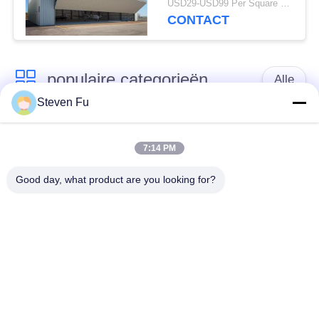
USD29-USD99 Per Square Meter MOQ:500 vierkante meter
CONTACT
populaire categorieën
Alle
Steven Fu
stalen structuur
De Workshop van de
magazijn
staalstructuur
7:14 PM
Good day, what product are you looking for?
de bouw van de
De vervaardiging van
staalstructuur
de staalstructuur
De geprefabriceerde
PEB-Staalgebouwen
Gebouwen van het
Staalkader