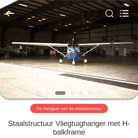
Qingdao
Ruly
Steel
Engineering
Co.,Ltd.
All
Rights
Reserved.
HUIS
PRODUCTEN
VIDEOS
VR-
SHOW
De hangaar van de staalstructuur
ONGEVEER
Staalstructuur Vliegtuighanger met H-
ONS
balkframe