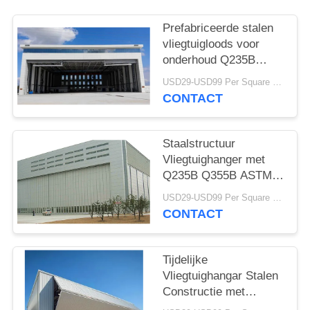
SITEMAP
Prefabriceerde stalen
PRIVACY
vliegtuigloods voor
onderhoud Q235B
POLICY
Q355B
USD29-USD99 Per Square Meter MOQ:500 vierkante meter
CONTACT
Staalstructuur
Vliegtuighanger met
Q235B Q355B ASTM
A36 staal
USD29-USD99 Per Square Meter MOQ:500 vierkante meter
CONTACT
Tijdelijke
Vliegtuighangar Stalen
Constructie met
Liftdeur