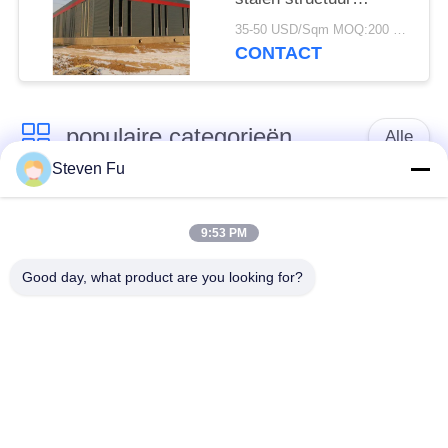
magazijn voor opslag
35-50 USD/Sqm MOQ:200 vierkante meter
CONTACT
populaire categorieën
Alle
Steven Fu
stalen structuur
De Workshop van de
magazijn
staalstructuur
9:53 PM
Good day, what product are you looking for?
de bouw van de
De vervaardiging van
staalstructuur
de staalstructuur
De geprefabriceerde
PEB-Staalgebouwen
Gebouwen van het
Staalkader