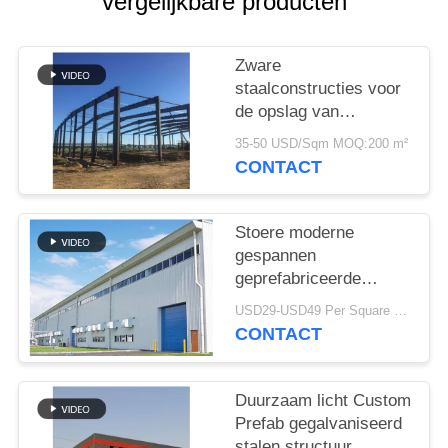
SITEMAP
vergelijkbare producten
PRIVACY
Zware
staalconstructies voor
POLICY
de opslag van
cementfabrieken
35-50 USD/Sqm MOQ:200 m²
CONTACT
Stoere moderne
gespannen
geprefabriceerde
industriële
USD29-USD49 Per Square Meter MOQ:200 vierkante meter
staalstructuur
CONTACT
Duurzaam licht Custom
Prefab gegalvaniseerd
stalen structuur