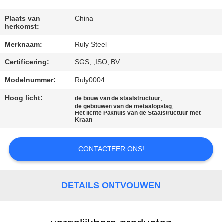
FABRIEKSREIS
Plaats van
China
herkomst:
Merknaam:
Ruly Steel
KWALITEITSCONTROLE
Certificering:
SGS, ,ISO, BV
CONTACTEER
Modelnummer:
Ruly0004
ONS
Hoog licht:
,
de bouw van de staalstructuur
,
de gebouwen van de metaalopslag
Het lichte Pakhuis van de Staalstructuur met
Kraan
NIEUWS
CONTACTEER ONS!
FOUTENOPLOSSING
DETAILS ONTVOUWEN
BLOG