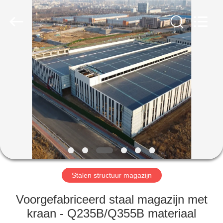
Qingdao
Ruly
Steel
Engineering
Co.,Ltd.
All
Rights
Reserved.
HUIS
PRODUCTEN
VIDEOS
VR-
SHOW
Stalen structuur magazijn
ONGEVEER
Voorgefabriceerd staal magazijn met
ONS
kraan - Q235B/Q355B materiaal