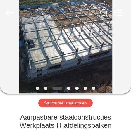
Qingdao
Ruly
Steel
Engineering
Co.,Ltd.
All
Rights
Reserved.
HUIS
PRODUCTEN
VIDEOS
VR-
SHOW
Structureel staalstralen
ONGEVEER
Aanpasbare staalconstructies
ONS
Werkplaats H-afdelingsbalken