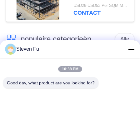
Balken
USD29-USD53 Per SQM MOQ:500 vierkante meter
CONTACT
populaire categorieën
Alle
Steven Fu
stalen structuur
De Workshop van de
magazijn
staalstructuur
10:38 PM
Good day, what product are you looking for?
de bouw van de
De vervaardiging van
staalstructuur
de staalstructuur
De geprefabriceerde
PEB-Staalgebouwen
Gebouwen van het
Staalkader