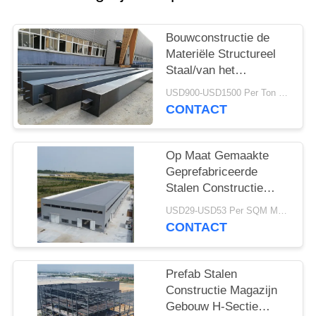
SITEMAP
Bouwconstructie de
PRIVACY
Materiële Structureel
POLICY
Staal/van het
Doosstaal
USD900-USD1500 Per Ton MOQ:30 ton
Vervaardiging van
CONTACT
Kolomstralen
Op Maat Gemaakte
Geprefabriceerde
Stalen Constructie
Magazijn Q355 H-
USD29-USD53 Per SQM MOQ:500 vierkante meter
Sectie Balken
CONTACT
Prefab Stalen
Constructie Magazijn
Gebouw H-Sectie