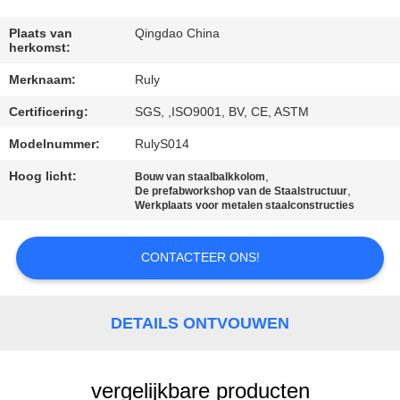
FABRIEKSREIS
Plaats van
Qingdao China
herkomst:
Merknaam:
Ruly
KWALITEITSCONTROLE
Certificering:
SGS, ,ISO9001, BV, CE, ASTM
CONTACTEER
Modelnummer:
RulyS014
ONS
Hoog licht:
,
Bouw van staalbalkkolom
,
De prefabworkshop van de Staalstructuur
Werkplaats voor metalen staalconstructies
NIEUWS
CONTACTEER ONS!
FOUTENOPLOSSING
DETAILS ONTVOUWEN
BLOG
vergelijkbare producten