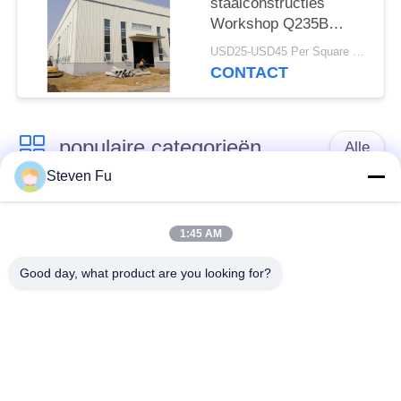
staalconstructies
Workshop Q235B
Q355B ASTM A36
USD25-USD45 Per Square Meter MOQ:200 vierkante meter
CONTACT
populaire categorieën
Alle
Steven Fu
stalen structuur
De Workshop van de
magazijn
staalstructuur
1:45 AM
Good day, what product are you looking for?
de bouw van de
De vervaardiging van
staalstructuur
de staalstructuur
De geprefabriceerde
PEB-Staalgebouwen
Gebouwen van het
Staalkader