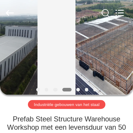
Qingdao
Ruly
Steel
Engineering
Co.,Ltd.
All
Rights
Reserved.
HUIS
PRODUCTEN
VIDEOS
VR-
SHOW
Industriële gebouwen van het staal
ONGEVEER
Prefab Steel Structure Warehouse
ONS
Workshop met een levensduur van 50