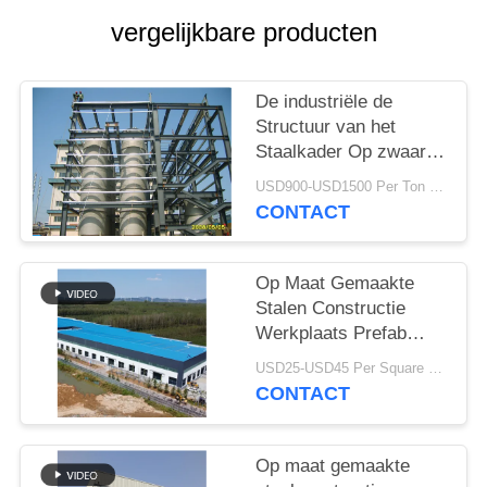
SITEMAP
vergelijkbare producten
PRIVACY
POLICY
De industriële de
Structuur van het
Staalkader Op zwaar
werk berekende Bouw
USD900-USD1500 Per Ton MOQ:50 ton
van de de
CONTACT
Bouwvervaardiging
Op Maat Gemaakte
Stalen Constructie
Werkplaats Prefab
Gebouw Q235B Q355B
USD25-USD45 Per Square Meter MOQ:200 vierkante meter
CONTACT
Op maat gemaakte