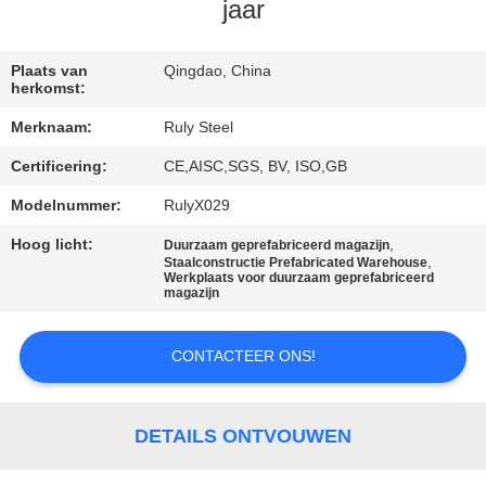
jaar
FABRIEKSREIS
Plaats van
Qingdao, China
herkomst:
KWALITEITSCONTROLE
Merknaam:
Ruly Steel
Certificering:
CE,AISC,SGS, BV, ISO,GB
CONTACTEER
ONS
Modelnummer:
RulyX029
Hoog licht:
,
Duurzaam geprefabriceerd magazijn
,
Staalconstructie Prefabricated Warehouse
NIEUWS
Werkplaats voor duurzaam geprefabriceerd
magazijn
FOUTENOPLOSSING
CONTACTEER ONS!
BLOG
DETAILS ONTVOUWEN