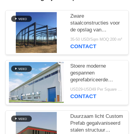
SITEMAP
Zware
PRIVACY
staalconstructies voor
POLICY
de opslag van
cementfabrieken
35-50 USD/Sqm MOQ:200 m²
CONTACT
Stoere moderne
gespannen
geprefabriceerde
industriële
USD29-USD49 Per Square Meter MOQ:200 vierkante meter
staalstructuur
CONTACT
Duurzaam licht Custom
Prefab gegalvaniseerd
stalen structuur