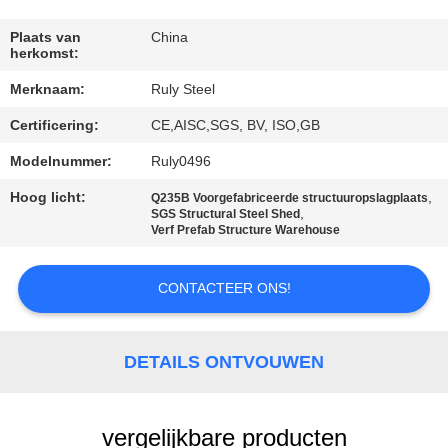
FABRIEKSREIS
Plaats van
China
herkomst:
Merknaam:
Ruly Steel
KWALITEITSCONTROLE
Certificering:
CE,AISC,SGS, BV, ISO,GB
CONTACTEER
Modelnummer:
Ruly0496
ONS
Hoog licht:
,
Q235B Voorgefabriceerde structuuropslagplaats
,
SGS Structural Steel Shed
Verf Prefab Structure Warehouse
NIEUWS
CONTACTEER ONS!
FOUTENOPLOSSING
DETAILS ONTVOUWEN
BLOG
vergelijkbare producten