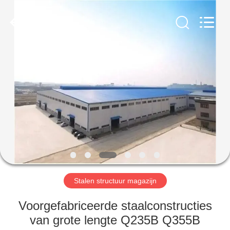
Qingdao
Ruly
Steel
Engineering
Co.,Ltd.
All
Rights
Reserved.
HUIS
PRODUCTEN
VIDEOS
VR-
SHOW
Stalen structuur magazijn
ONGEVEER
Voorgefabriceerde staalconstructies
ONS
van grote lengte Q235B Q355B