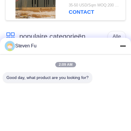
magazijn voor opslag
35-50 USD/Sqm MOQ:200 vierkante meter
CONTACT
populaire categorieën
Alle
Steven Fu
stalen structuur
De Workshop van de
magazijn
staalstructuur
2:09 AM
Good day, what product are you looking for?
de bouw van de
De vervaardiging van
staalstructuur
de staalstructuur
De geprefabriceerde
PEB-Staalgebouwen
Gebouwen van het
Staalkader