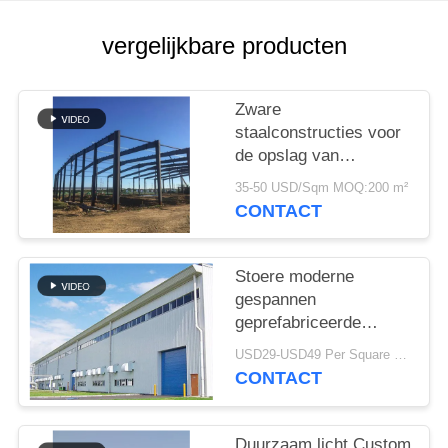
SITEMAP
vergelijkbare producten
PRIVACY
POLICY
Zware
staalconstructies voor
de opslag van
cementfabrieken
35-50 USD/Sqm MOQ:200 m²
CONTACT
Stoere moderne
gespannen
geprefabriceerde
industriële
USD29-USD49 Per Square Meter MOQ:200 vierkante meter
staalstructuur
CONTACT
Duurzaam licht Custom