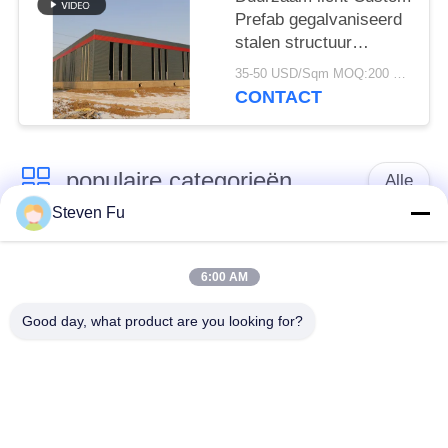
Prefab gegalvaniseerd
stalen structuur
magazijn voor opslag
35-50 USD/Sqm MOQ:200 vierkante meter
CONTACT
populaire categorieën
Alle
Steven Fu
stalen structuur
De Workshop van de
magazijn
staalstructuur
6:00 AM
Good day, what product are you looking for?
de bouw van de
De vervaardiging van
staalstructuur
de staalstructuur
De geprefabriceerde
PEB-Staalgebouwen
Gebouwen van het