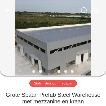
Qingdao
Ruly
Steel
Engineering
Co.,Ltd.
All
Rights
Reserved.
HUIS
PRODUCTEN
VIDEOS
VR-
SHOW
Stalen structuur magazijn
ONGEVEER
Grote Spaan Prefab Steel Warehouse
ONS
met mezzanine en kraan