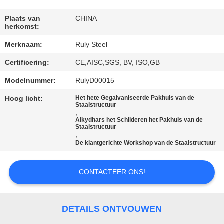
FABRIEKSREIS
Plaats van
CHINA
herkomst:
Merknaam:
Ruly Steel
KWALITEITSCONTROLE
Certificering:
CE,AISC,SGS, BV, ISO,GB
CONTACTEER
Modelnummer:
RulyD00015
ONS
Hoog licht:
Het hete Gegalvaniseerde Pakhuis van de
Staalstructuur
,
Alkydhars het Schilderen het Pakhuis van de
NIEUWS
Staalstructuur
,
De klantgerichte Workshop van de Staalstructuur
FOUTENOPLOSSING
CONTACTEER ONS!
BLOG
DETAILS ONTVOUWEN