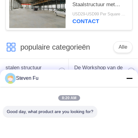
Staalstructuur met
Mezzanine de Bouw
USD29-USD99 Per Square Meter MOQ:500 vierkante meter
van de
CONTACT
Metaalworkshop
populaire categorieën
Alle
stalen structuur
De Workshop van de
magazijn
staalstructuur
Steven Fu
de bouw van de
De vervaardiging van
8:20 AM
staalstructuur
de staalstructuur
Good day, what product are you looking for?
De geprefabriceerde
PEB-Staalgebouwen
Gebouwen van het
Staalkader