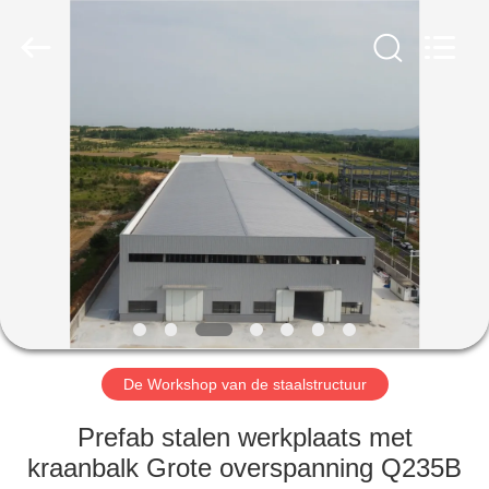
Qingdao
Ruly
Steel
Engineering
Co.,Ltd.
All
Rights
Reserved.
HUIS
PRODUCTEN
VIDEOS
VR-
SHOW
De Workshop van de staalstructuur
ONGEVEER
Prefab stalen werkplaats met
ONS
kraanbalk Grote overspanning Q235B