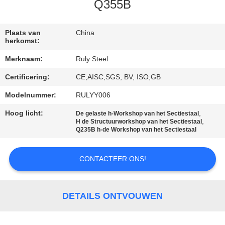
Q355B
FABRIEKSREIS
Plaats van
China
herkomst:
KWALITEITSCONTROLE
Merknaam:
Ruly Steel
Certificering:
CE,AISC,SGS, BV, ISO,GB
CONTACTEER
ONS
Modelnummer:
RULYY006
Hoog licht:
,
De gelaste h-Workshop van het Sectiestaal
,
H de Structuurworkshop van het Sectiestaal
NIEUWS
Q235B h-de Workshop van het Sectiestaal
FOUTENOPLOSSING
CONTACTEER ONS!
BLOG
DETAILS ONTVOUWEN