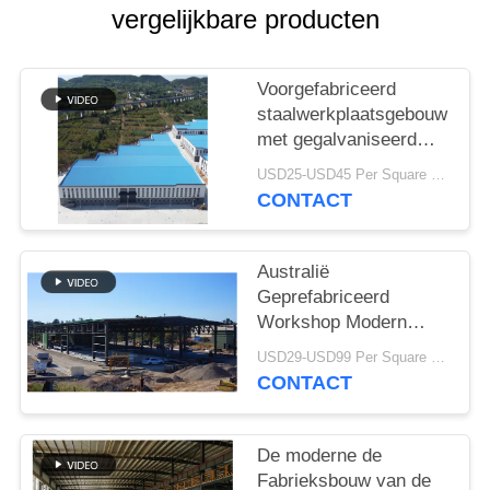
SITEMAP
vergelijkbare producten
PRIVACY
Voorgefabriceerd
POLICY
staalwerkplaatsgebouw
met gegalvaniseerd
portaalframe
USD25-USD45 Per Square Meter MOQ:200 vierkante meter
CONTACT
Australië
Geprefabriceerd
Workshop Modern
Type van
USD29-USD99 Per Square Meter MOQ:500 vierkante meter
Staalstructuren
CONTACT
Bundeldak
De moderne de
Fabrieksbouw van de