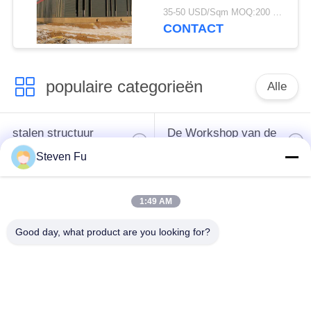
magazijn voor opslag
35-50 USD/Sqm MOQ:200 vierkante meter
CONTACT
populaire categorieën
Alle
stalen structuur
De Workshop van de
magazijn
staalstructuur
Steven Fu
de bouw van de
De vervaardiging van
1:49 AM
staalstructuur
de staalstructuur
Good day, what product are you looking for?
De geprefabriceerde
PEB-Staalgebouwen
Gebouwen van het
Staalkader