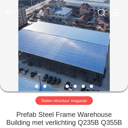
Qingdao
Ruly
Steel
Engineering
Co.,Ltd.
All
Rights
Reserved.
HUIS
PRODUCTEN
VIDEOS
VR-
SHOW
Stalen structuur magazijn
ONGEVEER
Prefab Steel Frame Warehouse
ONS
Building met verlichting Q235B Q355B