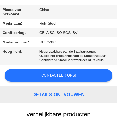
FABRIEKSREIS
Plaats van
China
herkomst:
Merknaam:
Ruly Steel
KWALITEITSCONTROLE
Certificering:
CE, AISC,ISO,SGS, BV
CONTACTEER
Modelnummer:
RULYZ003
ONS
Hoog licht:
,
Het prepakhuis van de Staalstructuur
,
Q235B het prepakhuis van de Staalstructuur
Schilderend Staal Geprefabriceerd Pakhuis
NIEUWS
CONTACTEER ONS!
FOUTENOPLOSSING
DETAILS ONTVOUWEN
BLOG
vergelijkbare producten