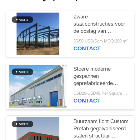
SITEMAP
Zware
PRIVACY
staalconstructies voor
POLICY
de opslag van
cementfabrieken
35-50 USD/Sqm MOQ:200 m²
CONTACT
Stoere moderne
gespannen
geprefabriceerde
industriële
USD29-USD49 Per Square Meter MOQ:200 vierkante meter
staalstructuur
CONTACT
Duurzaam licht Custom
Prefab gegalvaniseerd
stalen structuur