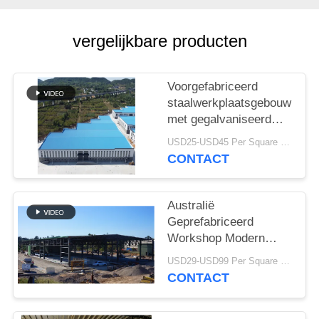
SITEMAP
vergelijkbare producten
PRIVACY
POLICY
Voorgefabriceerd
staalwerkplaatsgebouw
met gegalvaniseerd
portaalframe
USD25-USD45 Per Square Meter MOQ:200 vierkante meter
CONTACT
Australië
Geprefabriceerd
Workshop Modern
Type van
USD29-USD99 Per Square Meter MOQ:500 vierkante meter
Staalstructuren
CONTACT
Bundeldak