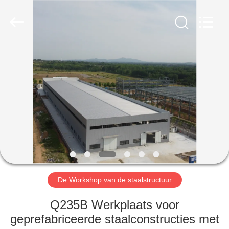
Qingdao
Ruly
Steel
Engineering
Co.,Ltd.
All
Rights
Reserved.
HUIS
PRODUCTEN
VIDEOS
VR-
SHOW
De Workshop van de staalstructuur
ONGEVEER
Q235B Werkplaats voor
ONS
geprefabriceerde staalconstructies met