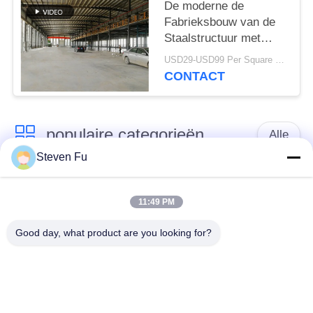
De moderne de
Fabrieksbouw van de
Staalstructuur met
Mezzanine de Bouw
USD29-USD99 Per Square Meter MOQ:500 vierkante meter
van de
CONTACT
Metaalworkshop
populaire categorieën
Alle
Steven Fu
stalen structuur
De Workshop van de
magazijn
staalstructuur
11:49 PM
Good day, what product are you looking for?
de bouw van de
De vervaardiging van
staalstructuur
de staalstructuur
De geprefabriceerde