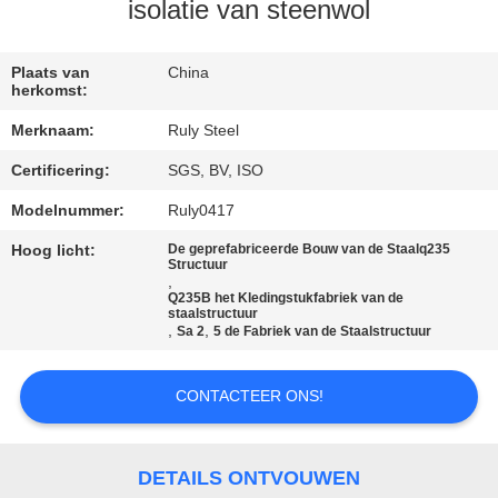
isolatie van steenwol
FABRIEKSREIS
Plaats van
China
herkomst:
KWALITEITSCONTROLE
Merknaam:
Ruly Steel
Certificering:
SGS, BV, ISO
CONTACTEER
ONS
Modelnummer:
Ruly0417
Hoog licht:
De geprefabriceerde Bouw van de Staalq235
Structuur
NIEUWS
,
Q235B het Kledingstukfabriek van de
staalstructuur
,
,
Sa 2
5 de Fabriek van de Staalstructuur
FOUTENOPLOSSING
CONTACTEER ONS!
BLOG
DETAILS ONTVOUWEN