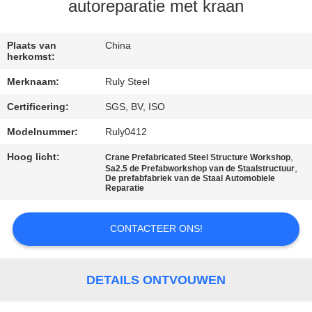
autoreparatie met kraan
FABRIEKSREIS
Plaats van
China
herkomst:
KWALITEITSCONTROLE
Merknaam:
Ruly Steel
Certificering:
SGS, BV, ISO
CONTACTEER
ONS
Modelnummer:
Ruly0412
Hoog licht:
,
Crane Prefabricated Steel Structure Workshop
,
Sa2.5 de Prefabworkshop van de Staalstructuur
NIEUWS
De prefabfabriek van de Staal Automobiele
Reparatie
FOUTENOPLOSSING
CONTACTEER ONS!
BLOG
DETAILS ONTVOUWEN