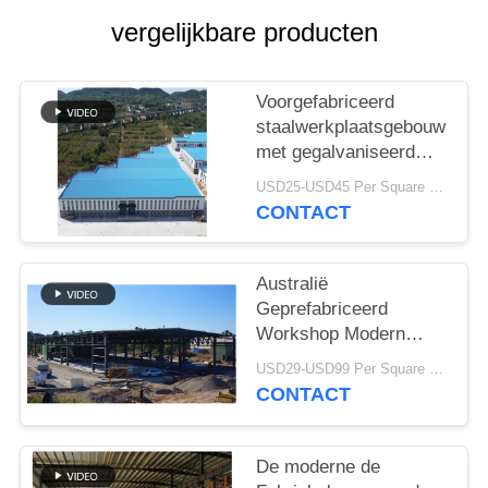
SITEMAP
vergelijkbare producten
PRIVACY
POLICY
Voorgefabriceerd
staalwerkplaatsgebouw
met gegalvaniseerd
portaalframe
USD25-USD45 Per Square Meter MOQ:200 vierkante meter
CONTACT
Australië
Geprefabriceerd
Workshop Modern
Type van
USD29-USD99 Per Square Meter MOQ:500 vierkante meter
Staalstructuren
CONTACT
Bundeldak
De moderne de