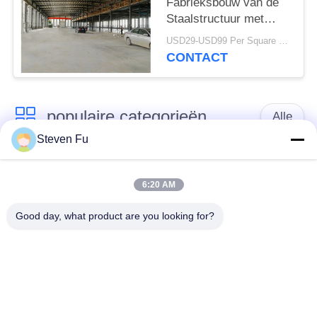
Fabrieksbouw van de
Staalstructuur met
Mezzanine de Bouw
USD29-USD99 Per Square Meter MOQ:500 vierkante meter
van de
CONTACT
Metaalworkshop
populaire categorieën
Alle
Steven Fu
stalen structuur
De Workshop van de
magazijn
staalstructuur
6:20 AM
Good day, what product are you looking for?
de bouw van de
De vervaardiging van
staalstructuur
de staalstructuur
De geprefabriceerde
PEB-Staalgebouwen
Gebouwen van het
Staalkader