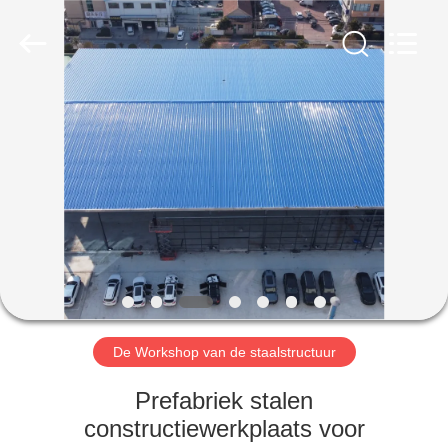
Qingdao
Ruly
Steel
Engineering
Co.,Ltd.
All
Rights
Reserved.
HUIS
PRODUCTEN
VIDEOS
VR-
SHOW
De Workshop van de staalstructuur
ONGEVEER
Prefabriek stalen
ONS
constructiewerkplaats voor