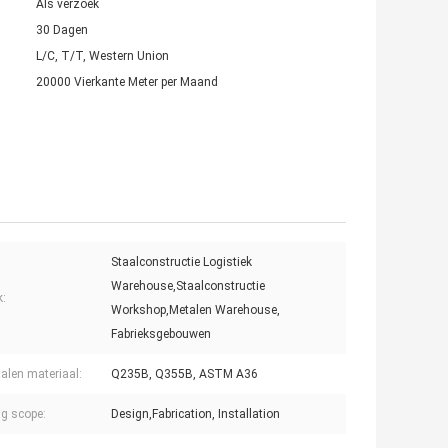
Als verzoek
30 Dagen
L/C, T/T, Western Union
20000 Vierkante Meter per Maand
Staalconstructie Logistiek
Warehouse,Staalconstructie
k:
Workshop,Metalen Warehouse,
Fabrieksgebouwen
alen materiaal:
Q235B, Q355B, ASTM A36
g scope:
Design,Fabrication, Installation