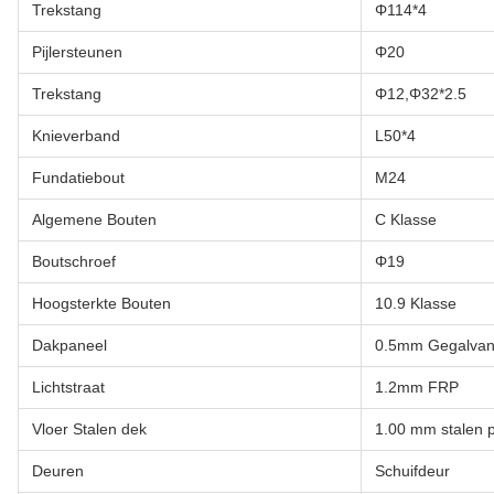
Trekstang
Φ114*4
Pijlersteunen
Φ20
Trekstang
Φ12,Φ32*2.5
Knieverband
L50*4
Fundatiebout
M24
Algemene Bouten
C Klasse
Boutschroef
Φ19
Hoogsterkte Bouten
10.9 Klasse
Dakpaneel
0.5mm Gegalvani
Lichtstraat
1.2mm FRP
Vloer Stalen dek
1.00 mm stalen p
Deuren
Schuifdeur