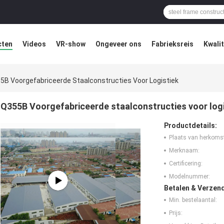
cten
Videos
VR-show
Ongeveer ons
Fabrieksreis
Kwali
5B Voorgefabriceerde Staalconstructies Voor Logistiek
Q355B Voorgefabriceerde staalconstructies voor log
Productdetails:
Plaats van herkoms
Merknaam:
Certificering:
Modelnummer:
Betalen & Verzen
Min. bestelaantal:
Prijs: