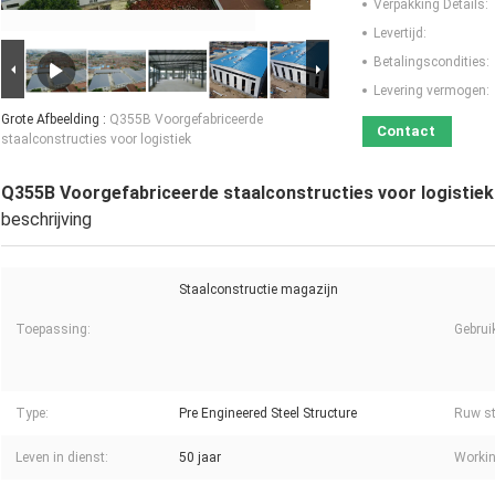
Verpakking Details:
Levertijd:
Betalingscondities:
Levering vermogen:
Grote Afbeelding :
Q355B Voorgefabriceerde
Contact
staalconstructies voor logistiek
Q355B Voorgefabriceerde staalconstructies voor logistiek
beschrijving
Staalconstructie magazijn
Toepassing:
Gebrui
Type:
Pre Engineered Steel Structure
Ruw st
Leven in dienst:
50 jaar
Workin