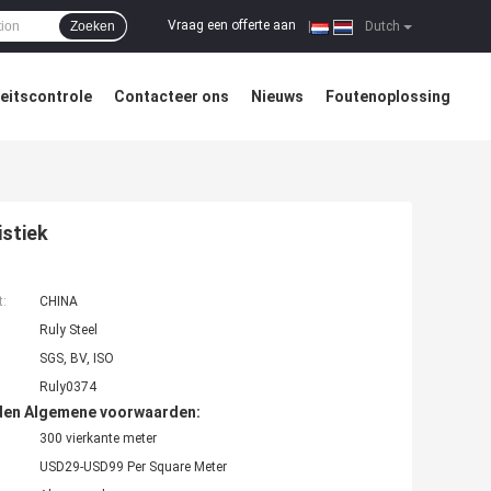
Vraag een offerte aan
Zoeken
|
Dutch
teitscontrole
Contacteer ons
Nieuws
Foutenoplossing
istiek
t:
CHINA
Ruly Steel
SGS, BV, ISO
Ruly0374
den Algemene voorwaarden:
300 vierkante meter
USD29-USD99 Per Square Meter