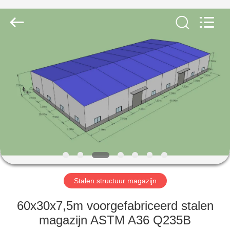
Qingdao
Ruly
Steel
Engineering
Co.,Ltd.
All
Rights
Reserved.
HUIS
PRODUCTEN
VIDEOS
VR-
SHOW
Stalen structuur magazijn
ONGEVEER
60x30x7,5m voorgefabriceerd stalen
ONS
magazijn ASTM A36 Q235B