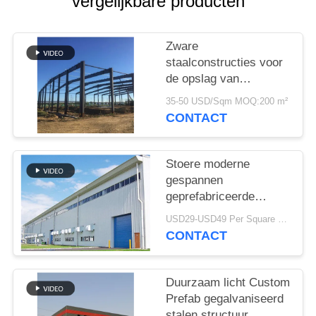
SITEMAP
vergelijkbare producten
PRIVACY
Zware
staalconstructies voor
POLICY
de opslag van
cementfabrieken
35-50 USD/Sqm MOQ:200 m²
CONTACT
Stoere moderne
gespannen
geprefabriceerde
industriële
USD29-USD49 Per Square Meter MOQ:200 vierkante meter
staalstructuur
CONTACT
Duurzaam licht Custom
Prefab gegalvaniseerd
stalen structuur