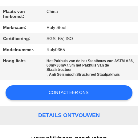
FABRIEKSREIS
Plaats van
China
herkomst:
Merknaam:
Ruly Steel
KWALITEITSCONTROLE
Certificering:
SGS, BV, ISO
CONTACTEER
Modelnummer:
Ruly0365
ONS
Hoog licht:
,
Het Pakhuis van de het Staalbouw van ASTM A36
60m×30m×7.5m het Pakhuis van de
Staalstructuur
,
Anti Seismisch Structureel Staalpakhuis
NIEUWS
CONTACTEER ONS!
FOUTENOPLOSSING
DETAILS ONTVOUWEN
BLOG