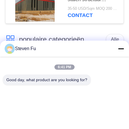
magazijn voor opslag
35-50 USD/Sqm MOQ:200 vierkante meter
CONTACT
populaire categorieën
Alle
Steven Fu
stalen structuur
De Workshop van de
magazijn
staalstructuur
6:41 PM
Good day, what product are you looking for?
de bouw van de
De vervaardiging van
staalstructuur
de staalstructuur
De geprefabriceerde
PEB-Staalgebouwen
Gebouwen van het
Staalkader