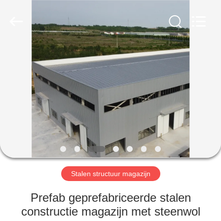
Qingdao
Ruly
Steel
Engineering
Co.,Ltd.
All
Rights
Reserved.
HUIS
PRODUCTEN
VIDEOS
VR-
SHOW
Stalen structuur magazijn
ONGEVEER
Prefab geprefabriceerde stalen
ONS
constructie magazijn met steenwol