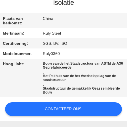
isolatie
FABRIEKSREIS
Plaats van
China
herkomst:
KWALITEITSCONTROLE
Merknaam:
Ruly Steel
Certificering:
SGS, BV, ISO
CONTACTEER
ONS
Modelnummer:
Ruly0360
Hoog licht:
Bouw van de het Staalstructuur van ASTM de A36
Geprefabriceerde
NIEUWS
,
Het Pakhuis van de het Voedselopslag van de
staalstructuur
,
Staalstructuur de gemakkelijk Geassembleerde
FOUTENOPLOSSING
Bouw
BLOG
CONTACTEER ONS!