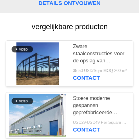
SITEMAP
DETAILS ONTVOUWEN
PRIVACY
vergelijkbare producten
POLICY
Zware
staalconstructies voor
de opslag van
cementfabrieken
35-50 USD/Sqm MOQ:200 m²
CONTACT
Stoere moderne
gespannen
geprefabriceerde
industriële
USD29-USD49 Per Square Meter MOQ:200 vierkante meter
staalstructuur
CONTACT