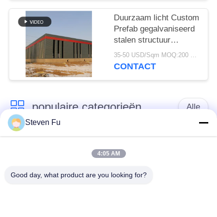
Duurzaam licht Custom
Prefab gegalvaniseerd
stalen structuur
magazijn voor opslag
35-50 USD/Sqm MOQ:200 vierkante meter
CONTACT
populaire categorieën
Alle
Steven Fu
stalen structuur
De Workshop van de
magazijn
staalstructuur
4:05 AM
Good day, what product are you looking for?
de bouw van de
De vervaardiging van
staalstructuur
de staalstructuur