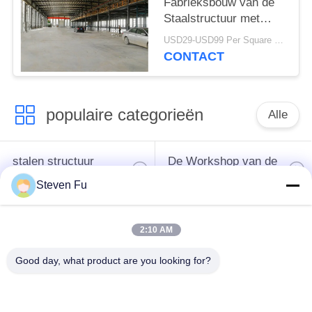
Fabrieksbouw van de
Staalstructuur met
Mezzanine de Bouw
USD29-USD99 Per Square Meter MOQ:500 vierkante meter
van de
CONTACT
Metaalworkshop
populaire categorieën
Alle
stalen structuur
De Workshop van de
magazijn
staalstructuur
Steven Fu
de bouw van de
De vervaardiging van
2:10 AM
staalstructuur
de staalstructuur
Good day, what product are you looking for?
De geprefabriceerde
PEB-Staalgebouwen
Gebouwen van het
Staalkader