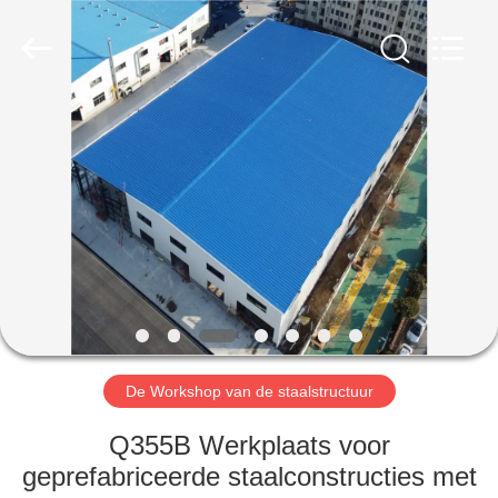
Qingdao
Ruly
Steel
Engineering
Co.,Ltd.
All
Rights
Reserved.
HUIS
PRODUCTEN
VIDEOS
VR-
SHOW
De Workshop van de staalstructuur
ONGEVEER
Q355B Werkplaats voor
ONS
geprefabriceerde staalconstructies met