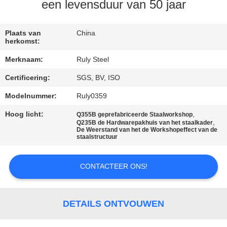
een levensduur van 50 jaar
FABRIEKSREIS
Plaats van
China
herkomst:
KWALITEITSCONTROLE
Merknaam:
Ruly Steel
Certificering:
SGS, BV, ISO
CONTACTEER
ONS
Modelnummer:
Ruly0359
Hoog licht:
,
Q355B geprefabriceerde Staalworkshop
,
Q235B de Hardwarepakhuis van het staalkader
NIEUWS
De Weerstand van het de Workshopeffect van de
staalstructuur
FOUTENOPLOSSING
CONTACTEER ONS!
BLOG
DETAILS ONTVOUWEN