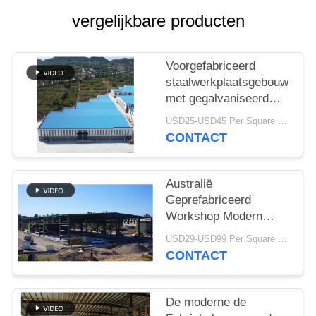
SITEMAP
vergelijkbare producten
PRIVACY
POLICY
Voorgefabriceerd
staalwerkplaatsgebouw
met gegalvaniseerd
portaalframe
USD25-USD45 Per Square Meter MOQ:200 vierkante meter
CONTACT
Australië
Geprefabriceerd
Workshop Modern
Type van
USD29-USD99 Per Square Meter MOQ:500 vierkante meter
Staalstructuren
CONTACT
Bundeldak
De moderne de