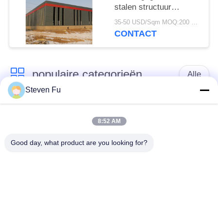
stalen structuur
magazijn voor opslag
35-50 USD/Sqm MOQ:200 vierkante meter
CONTACT
populaire categorieën
Alle
Steven Fu
stalen structuur
De Workshop van de
magazijn
staalstructuur
8:52 AM
Good day, what product are you looking for?
de bouw van de
De vervaardiging van
staalstructuur
de staalstructuur
De geprefabriceerde
PEB-Staalgebouwen
Gebouwen van het
Staalkader