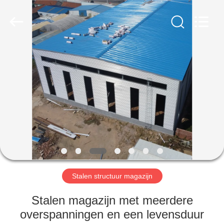
Qingdao
Ruly
Steel
Engineering
Co.,Ltd.
All
Rights
Reserved.
HUIS
PRODUCTEN
VIDEOS
VR-
SHOW
Stalen structuur magazijn
ONGEVEER
Stalen magazijn met meerdere
ONS
overspanningen en een levensduur