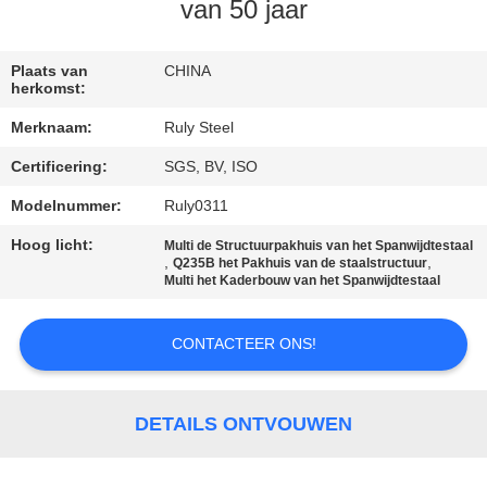
van 50 jaar
FABRIEKSREIS
Plaats van
CHINA
herkomst:
KWALITEITSCONTROLE
Merknaam:
Ruly Steel
Certificering:
SGS, BV, ISO
CONTACTEER
ONS
Modelnummer:
Ruly0311
Hoog licht:
Multi de Structuurpakhuis van het Spanwijdtestaal
,
,
Q235B het Pakhuis van de staalstructuur
NIEUWS
Multi het Kaderbouw van het Spanwijdtestaal
FOUTENOPLOSSING
CONTACTEER ONS!
BLOG
DETAILS ONTVOUWEN