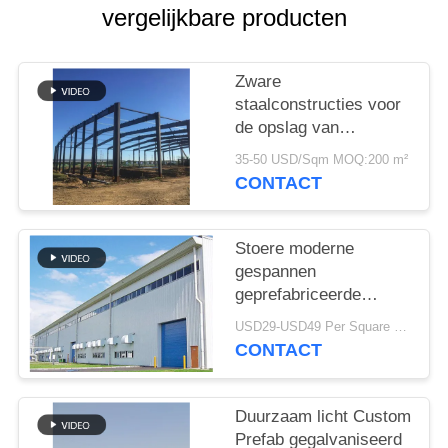
SITEMAP
vergelijkbare producten
PRIVACY
Zware
POLICY
staalconstructies voor
de opslag van
cementfabrieken
35-50 USD/Sqm MOQ:200 m²
CONTACT
Stoere moderne
gespannen
geprefabriceerde
industriële
USD29-USD49 Per Square Meter MOQ:200 vierkante meter
staalstructuur
CONTACT
Duurzaam licht Custom
Prefab gegalvaniseerd