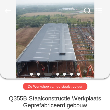
Qingdao
Ruly
Steel
Engineering
Co.,Ltd.
All
Rights
Reserved.
HUIS
PRODUCTEN
VIDEOS
VR-
SHOW
De Workshop van de staalstructuur
ONGEVEER
Q355B Staalconstructie Werkplaats
ONS
Geprefabriceerd gebouw