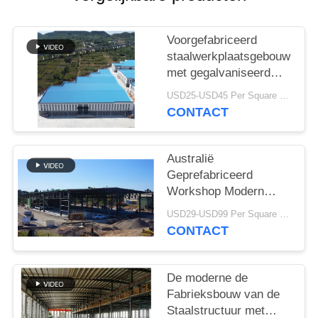
SITEMAP
PRIVACY
Voorgefabriceerd
staalwerkplaatsgebouw
POLICY
met gegalvaniseerd
portaalframe
USD25-USD45 Per Square Meter MOQ:200 vierkante meter
CONTACT
Australië
Geprefabriceerd
Workshop Modern
Type van
USD29-USD99 Per Square Meter MOQ:500 vierkante meter
Staalstructuren
CONTACT
Bundeldak
De moderne de
Fabrieksbouw van de
Staalstructuur met