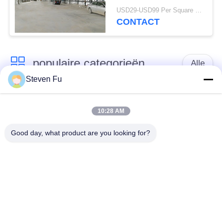
Mezzanine de Bouw
USD29-USD99 Per Square Meter MOQ:500 vierkante meter
van de
CONTACT
Metaalworkshop
populaire categorieën
Alle
Steven Fu
stalen structuur
De Workshop van de
magazijn
staalstructuur
10:28 AM
Good day, what product are you looking for?
de bouw van de
De vervaardiging van
staalstructuur
de staalstructuur
De geprefabriceerde
PEB-Staalgebouwen
Gebouwen van het
Staalkader