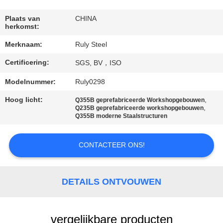
FABRIEKSREIS
Plaats van
CHINA
herkomst:
Merknaam:
Ruly Steel
KWALITEITSCONTROLE
Certificering:
SGS, BV，ISO
CONTACTEER
Modelnummer:
Ruly0298
ONS
Hoog licht:
,
Q355B geprefabriceerde Workshopgebouwen
,
Q235B geprefabriceerde workshopgebouwen
Q355B moderne Staalstructuren
NIEUWS
CONTACTEER ONS!
FOUTENOPLOSSING
DETAILS ONTVOUWEN
BLOG
vergelijkbare producten