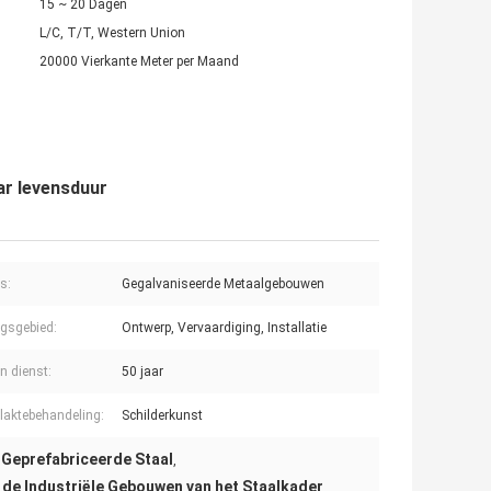
15 ~ 20 Dagen
L/C, T/T, Western Union
20000 Vierkante Meter per Maand
ar levensduur
s:
Gegalvaniseerde Metaalgebouwen
gsgebied:
Ontwerp, Vervaardiging, Installatie
n dienst:
50 jaar
laktebehandeling:
Schilderkunst
 Geprefabriceerde Staal
,
de Industriële Gebouwen van het Staalkader