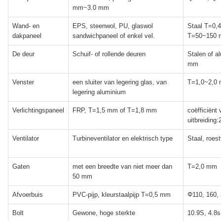
mm~3.0 mm
Wand- en
EPS, steenwol, PU, glaswol
Staal T=0,4
dakpaneel
sandwichpaneel of enkel vel.
T=50~150
De deur
Schuif- of rollende deuren
Stalen of a
mm
Venster
een sluiter van legering glas, van
T=1,0~2,0
legering aluminium
Verlichtingspaneel
FRP, T=1,5 mm of T=1,8 mm
coëfficiënt
uitbreiding
Ventilator
Turbineventilator en elektrisch type
Staal, roest
Gaten
met een breedte van niet meer dan
T=2,0 mm
50 mm
Afvoerbuis
PVC-pijp, kleurstaalpijp T=0,5 mm
Φ110, 160,
Bolt
Gewone, hoge sterkte
10.9S, 4.8s