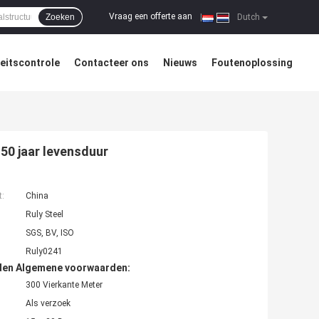
Vraag een offerte aan
Zoeken
|
Dutch
teitscontrole
Contacteer ons
Nieuws
Foutenoplossing
50 jaar levensduur
t:
China
Ruly Steel
SGS, BV, ISO
Ruly0241
den Algemene voorwaarden:
300 Vierkante Meter
Als verzoek