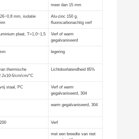
meer dan 15 mm
26~0,8 mm, isolatie
Alu-zinc 150 g,
 mm
fluorocarbonachtig verf
luminium plaat, T=1,0~1,5
Verf of warm
gegalvaniseerd
 mm
legering
 van thermische
Lichtdoorlatendheid 85%
:2.2x10-5/cm/cm/°C
vrij staal, PC
Verf of warm
gegalvaniseerd, 304
warm gegalvaniseerd, 304
 200
Verf
met een breedte van niet