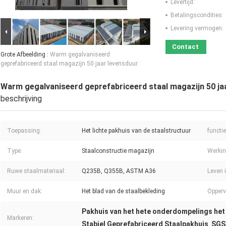
Levertijd:
Betalingscondities:
Levering vermogen:
Contact
Grote Afbeelding :
Warm gegalvaniseerd
geprefabriceerd staal magazijn 50 jaar levensduur
Warm gegalvaniseerd geprefabriceerd staal magazijn 50 ja
beschrijving
Toepassing:
Het lichte pakhuis van de staalstructuur
functie
Type:
Staalconstructie magazijn
Werkin
Ruwe staalmateriaal:
Q235B, Q355B, ASTM A36
Leven i
Muur en dak:
Het blad van de staalbekleding
Opperv
Pakhuis van het hete onderdompelings het
Markeren:
Stabiel Geprefabriceerd Staalpakhuis
SGS 
,