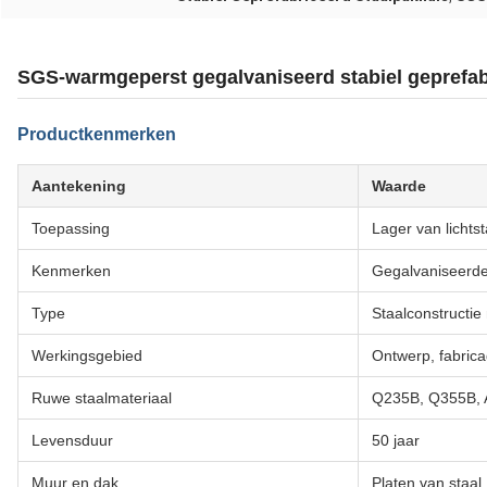
SGS-warmgeperst gegalvaniseerd stabiel geprefab
Productkenmerken
Aantekening
Waarde
Toepassing
Lager van lichtst
Kenmerken
Gegalvaniseerd
Type
Staalconstructie
Werkingsgebied
Ontwerp, fabricag
Ruwe staalmateriaal
Q235B, Q355B,
Levensduur
50 jaar
Muur en dak
Platen van staal