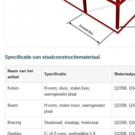
Specificatie van staalconstructiemateriaal
Naam van het
Specificatie
Materiaalp
artikel
Kolom
H-vorm, doos, stalen buis,
Q235B, Q3
warmgewalst plaat
Beam
H-vorm, stalen truss, warmgewalst
Q235B, Q3
plaat
Bracing
Staalstaaf, staalpijp, hoekstaal
Q235B, Q3
Deeltjes
C- of Z-vorm, purlingdikte:1.8
Q235B, Q3