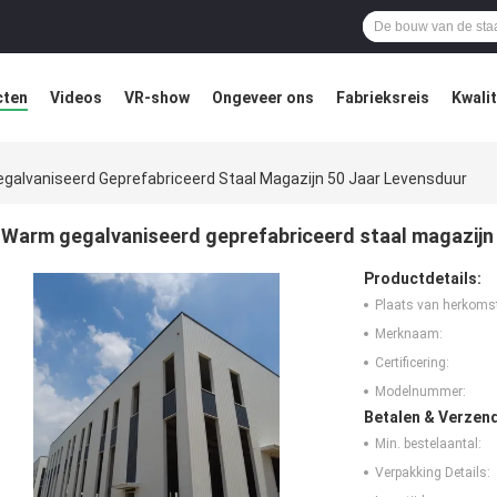
cten
Videos
VR-show
Ongeveer ons
Fabrieksreis
Kwali
galvaniseerd Geprefabriceerd Staal Magazijn 50 Jaar Levensduur
Warm gegalvaniseerd geprefabriceerd staal magazijn 
Productdetails:
Plaats van herkoms
Merknaam:
Certificering:
Modelnummer:
Betalen & Verzen
Min. bestelaantal:
Verpakking Details: