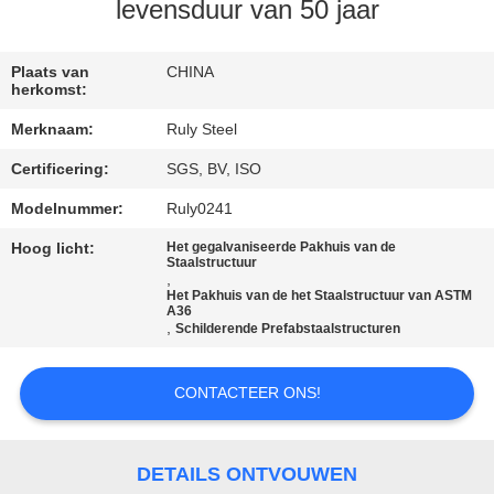
levensduur van 50 jaar
FABRIEKSREIS
Plaats van
CHINA
herkomst:
KWALITEITSCONTROLE
Merknaam:
Ruly Steel
Certificering:
SGS, BV, ISO
CONTACTEER
ONS
Modelnummer:
Ruly0241
Hoog licht:
Het gegalvaniseerde Pakhuis van de
Staalstructuur
NIEUWS
,
Het Pakhuis van de het Staalstructuur van ASTM
A36
,
Schilderende Prefabstaalstructuren
FOUTENOPLOSSING
CONTACTEER ONS!
BLOG
DETAILS ONTVOUWEN