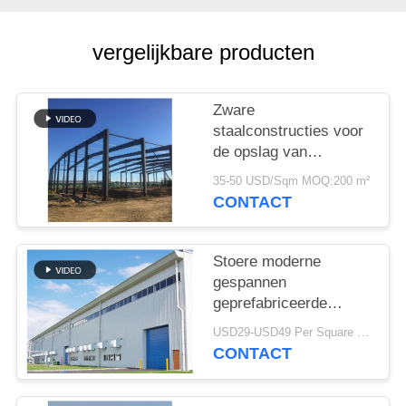
SITEMAP
vergelijkbare producten
PRIVACY
POLICY
Zware
staalconstructies voor
de opslag van
cementfabrieken
35-50 USD/Sqm MOQ:200 m²
CONTACT
Stoere moderne
gespannen
geprefabriceerde
industriële
USD29-USD49 Per Square Meter MOQ:200 vierkante meter
staalstructuur
CONTACT