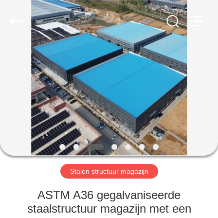
Qingdao
Ruly
Steel
Engineering
Co.,Ltd.
All
Rights
Reserved.
HUIS
PRODUCTEN
VIDEOS
VR-
SHOW
Stalen structuur magazijn
ONGEVEER
ASTM A36 gegalvaniseerde
ONS
staalstructuur magazijn met een