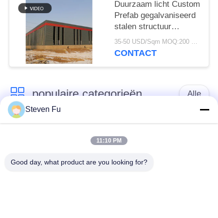
Duurzaam licht Custom
Prefab gegalvaniseerd
stalen structuur
magazijn voor opslag
35-50 USD/Sqm MOQ:200 vierkante meter
CONTACT
populaire categorieën
Alle
Steven Fu
stalen structuur
De Workshop van de
magazijn
staalstructuur
11:10 PM
Good day, what product are you looking for?
de bouw van de
De vervaardiging van
staalstructuur
de staalstructuur
De geprefabriceerde