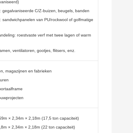
vaniseerd)
: gegalvaniseerde C/Z-buizen, beugels, banden
 sandwichpanelen van PU/rockwool of golfmatige
ndeling: roestvaste verf met twee lagen of warm
men, ventilatoren, gootjes, flitsers, enz.
en, magazijnen en fabrieken
turen
portaalframe
ouwprojecten
,69m × 2,34m × 2,18m (17,5 ton capaciteit)
1,8m × 2,34m × 2,18m (22 ton capaciteit)