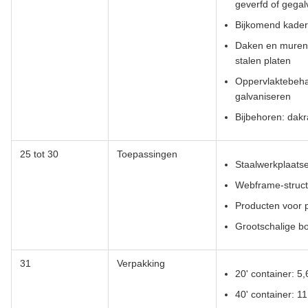
geverfd of gegal
Bijkomend kader
Daken en muren:
stalen platen
Oppervlaktebeha
galvaniseren
Bijbehoren: dakra
25 tot 30
Toepassingen
Staalwerkplaats
Webframe-struc
Producten voor 
Grootschalige b
31
Verpakking
20' container: 5
40' container: 1