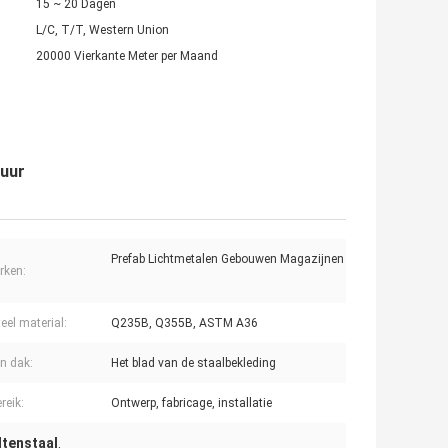
15 ~ 20 Dagen
L/C, T/T, Western Union
20000 Vierkante Meter per Maand
duur
Prefab Lichtmetalen Gebouwen Magazijnen
rken:
eel material:
Q235B, Q355B, ASTM A36
n dak:
Het blad van de staalbekleding
reik:
Ontwerp, fabricage, installatie
dtenstaal
,