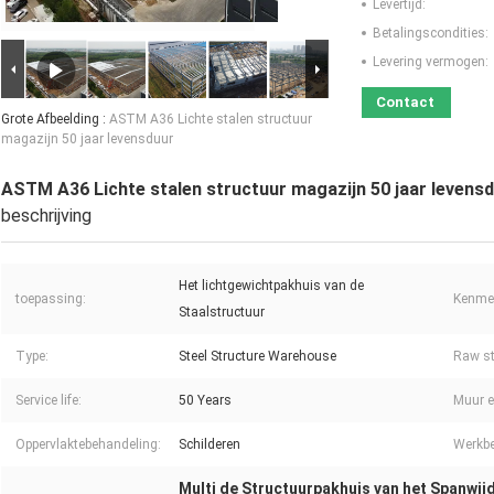
Levertijd:
Betalingscondities:
Levering vermogen:
Contact
Grote Afbeelding :
ASTM A36 Lichte stalen structuur
magazijn 50 jaar levensduur
ASTM A36 Lichte stalen structuur magazijn 50 jaar levens
beschrijving
Het lichtgewichtpakhuis van de
toepassing:
Kenme
Staalstructuur
Type:
Steel Structure Warehouse
Raw st
Service life:
50 Years
Muur e
Oppervlaktebehandeling:
Schilderen
Werkbe
Multi de Structuurpakhuis van het Spanwij