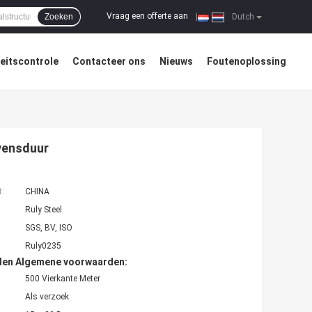
Vraag een offerte aan
Zoeken
|
Dutch
teitscontrole
Contacteer ons
Nieuws
Foutenoplossing
evensduur
t:
CHINA
Ruly Steel
SGS, BV, ISO
Ruly0235
den Algemene voorwaarden:
500 Vierkante Meter
Als verzoek