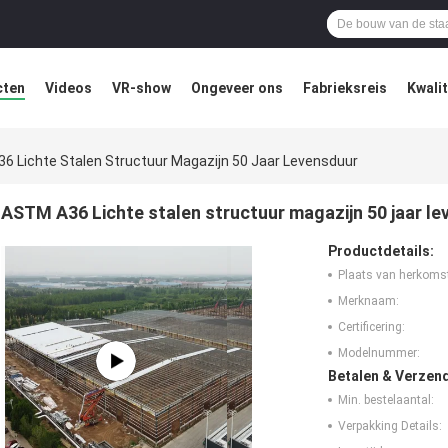
cten
Videos
VR-show
Ongeveer ons
Fabrieksreis
Kwali
6 Lichte Stalen Structuur Magazijn 50 Jaar Levensduur
ASTM A36 Lichte stalen structuur magazijn 50 jaar l
Productdetails:
Plaats van herkoms
Merknaam:
Certificering:
Modelnummer:
Betalen & Verzen
Min. bestelaantal:
Verpakking Details: