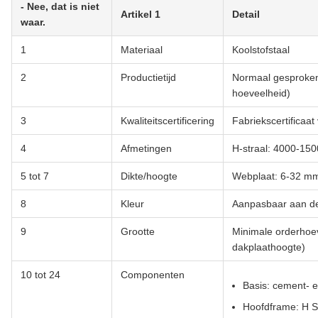
- Nee, dat is niet
Artikel 1
Detail
waar.
1
Materiaal
Koolstofstaal
2
Productietijd
Normaal gesproken 
hoeveelheid)
3
Kwaliteitscertificering
Fabriekscertificaat
4
Afmetingen
H-straal: 4000-15
5 tot 7
Dikte/hoogte
Webplaat: 6-32 mm
8
Kleur
Aanpasbaar aan de
9
Grootte
Minimale orderhoev
dakplaathoogte)
10 tot 24
Componenten
Basis: cement- 
Hoofdframe: H S