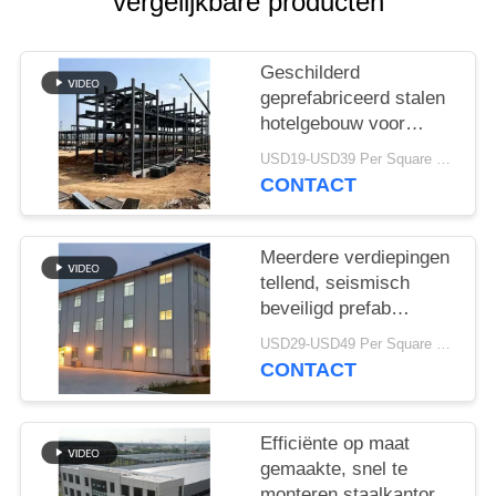
SITEMAP
vergelijkbare producten
PRIVACY
Geschilderd
geprefabriceerd stalen
POLICY
hotelgebouw voor
resortprojecten
USD19-USD39 Per Square Meter MOQ:200 vierkante meter
CONTACT
Meerdere verdiepingen
tellend, seismisch
beveiligd prefab
hotelgebouw
USD29-USD49 Per Square Meter MOQ:200 vierkante meter
CONTACT
Efficiënte op maat
gemaakte, snel te
monteren staalkantoren