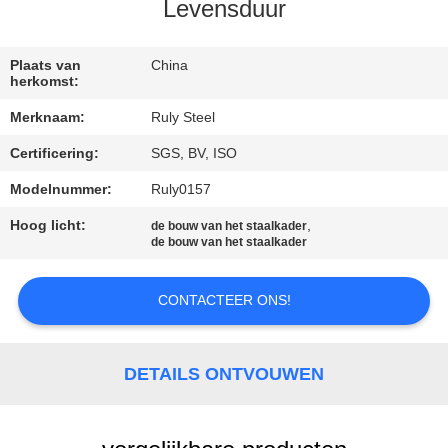
Levensduur
FABRIEKSREIS
Plaats van
China
herkomst:
KWALITEITSCONTROLE
Merknaam:
Ruly Steel
Certificering:
SGS, BV, ISO
CONTACTEER
ONS
Modelnummer:
Ruly0157
Hoog licht:
,
de bouw van het staalkader
de bouw van het staalkader
NIEUWS
CONTACTEER ONS!
FOUTENOPLOSSING
DETAILS ONTVOUWEN
BLOG