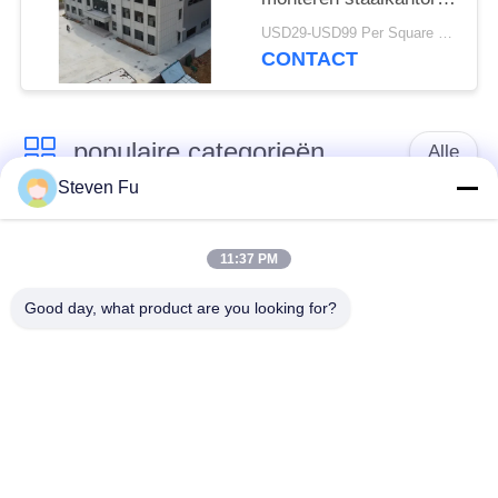
voor moderne bedrijven
USD29-USD99 Per Square Meter MOQ:200 vierkante meter
CONTACT
populaire categorieën
Alle
Steven Fu
stalen structuur
De Workshop van de
magazijn
staalstructuur
11:37 PM
Good day, what product are you looking for?
de bouw van de
De vervaardiging van
staalstructuur
de staalstructuur
De geprefabriceerde
PEB-Staalgebouwen
Gebouwen van het
Staalkader