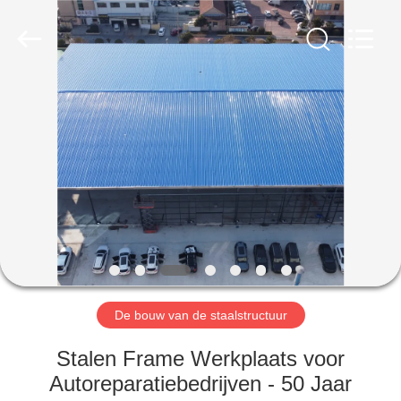
Qingdao
Ruly
Steel
Engineering
Co.,Ltd.
All
Rights
Reserved.
HUIS
PRODUCTEN
VIDEOS
VR-
SHOW
De bouw van de staalstructuur
ONGEVEER
Stalen Frame Werkplaats voor
ONS
Autoreparatiebedrijven - 50 Jaar