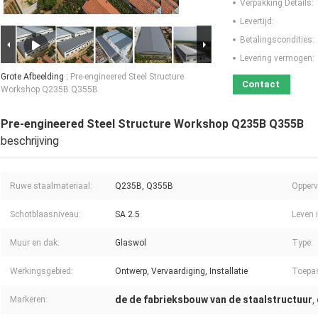
Verpakking Details:
Levertijd:
Betalingscondities:
Levering vermogen:
Grote Afbeelding :
Pre-engineered Steel Structure
Contact
Workshop Q235B Q355B
Pre-engineered Steel Structure Workshop Q235B Q355B
beschrijving
Ruwe staalmateriaal:
Q235B, Q355B
Opperv
Schotblaasniveau:
SA 2.5
Leven i
Muur en dak:
Glaswol
Type:
Werkingsgebied:
Ontwerp, Vervaardiging, Installatie
Toepa
de de fabrieksbouw van de staalstructuur
Markeren:
,