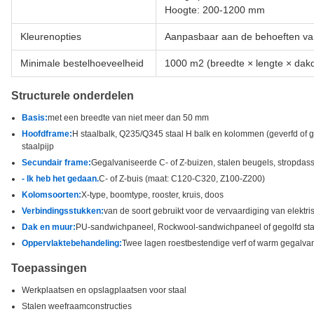
Hoogte: 200-1200 mm
Kleurenopties
Aanpasbaar aan de behoeften van
Minimale bestelhoeveelheid
1000 m2 (breedte × lengte × dak
Structurele onderdelen
Basis:
met een breedte van niet meer dan 50 mm
Hoofdframe:
H staalbalk, Q235/Q345 staal H balk en kolommen (geverfd of g
staalpijp
Secundair frame:
Gegalvaniseerde C- of Z-buizen, stalen beugels, stropdass
- Ik heb het gedaan.
C- of Z-buis (maat: C120-C320, Z100-Z200)
Kolomsoorten:
X-type, boomtype, rooster, kruis, doos
Verbindingsstukken:
van de soort gebruikt voor de vervaardiging van elektr
Dak en muur:
PU-sandwichpaneel, Rockwool-sandwichpaneel of gegolfd sta
Oppervlaktebehandeling:
Twee lagen roestbestendige verf of warm gegalva
Toepassingen
Werkplaatsen en opslagplaatsen voor staal
Stalen weefraamconstructies