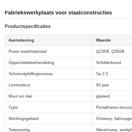
Fabriekswerkplaats voor staalconstructies
Productspecificaties
Aantekening
Waarde
Ruwe staalmateriaal
Q235B, Q355B
Oppervlaktebehandeling
Schilderkunst
Schotontploffingsniveau
Sa 2.5
Levensduur
50 jaar
Muur en dak
glaswol
Type
Portalframe-struct
Werkingsgebied
Ontwerp, fabricage, 
Toepassing
Warehouse, werkpl