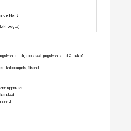
 de klant
dakhoogte)
egalvaniseerd), doosstaal, gegalvaniseerd C-stuk of
en, kniebeugels, flitsend
ische apparaten
len plaat
niseerd