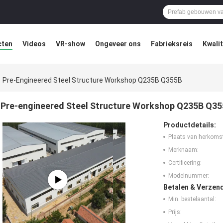
cten
Videos
VR-show
Ongeveer ons
Fabrieksreis
Kwali
Pre-Engineered Steel Structure Workshop Q235B Q355B
Pre-engineered Steel Structure Workshop Q235B Q3
Productdetails:
Plaats van herkoms
Merknaam:
Certificering:
Modelnummer:
Betalen & Verzen
Min. bestelaantal:
Prijs: