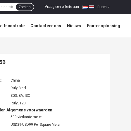
Vraag een offerte aan
Zoeken
|
Dutch
teitscontrole
Contacteer ons
Nieuws
Foutenoplossing
55B
t:
China
Ruly Steel
SGS, BV, ISO
Ruly0120
den Algemene voorwaarden:
500 vierkante meter
USD29-USD99 Per Square Meter