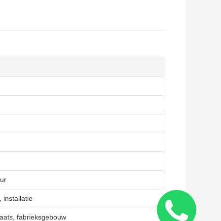
uur
installatie
aats, fabrieksgebouw