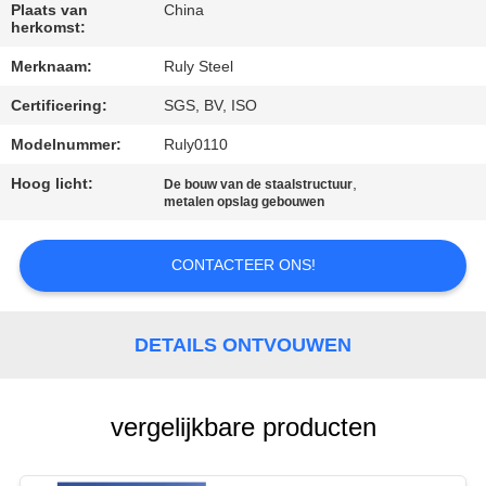
Plaats van
China
herkomst:
FABRIEKSREIS
Merknaam:
Ruly Steel
KWALITEITSCONTROLE
Certificering:
SGS, BV, ISO
Modelnummer:
Ruly0110
CONTACTEER
Hoog licht:
,
De bouw van de staalstructuur
metalen opslag gebouwen
ONS
CONTACTEER ONS!
NIEUWS
FOUTENOPLOSSING
DETAILS ONTVOUWEN
BLOG
vergelijkbare producten