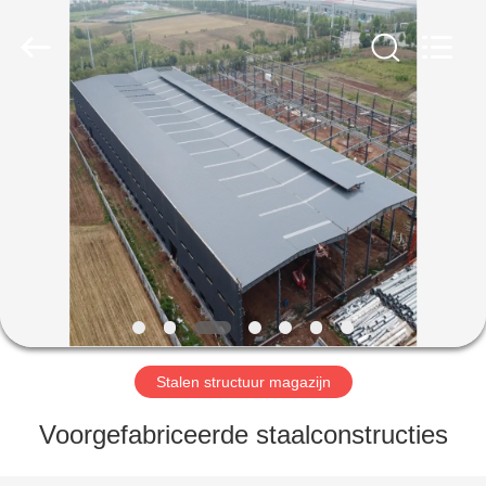
Qingdao
Ruly
Steel
Engineering
Co.,Ltd.
All
Rights
Reserved.
HUIS
PRODUCTEN
VIDEOS
VR-
SHOW
Stalen structuur magazijn
ONGEVEER
Voorgefabriceerde staalconstructies
ONS