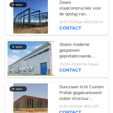
SITEMAP
Zware
staalconstructies voor
de opslag van
PRIVACY
cementfabrieken
POLICY
35-50 USD/Sqm MOQ:200 m²
CONTACT
Stoere moderne
gespannen
geprefabriceerde
industriële
USD29-USD49 Per Square Meter MOQ:200 vierkante meter
staalstructuur
CONTACT
Duurzaam licht Custom
Prefab gegalvaniseerd
stalen structuur
magazijn voor opslag
35-50 USD/Sqm MOQ:200 vierkante meter
CONTACT