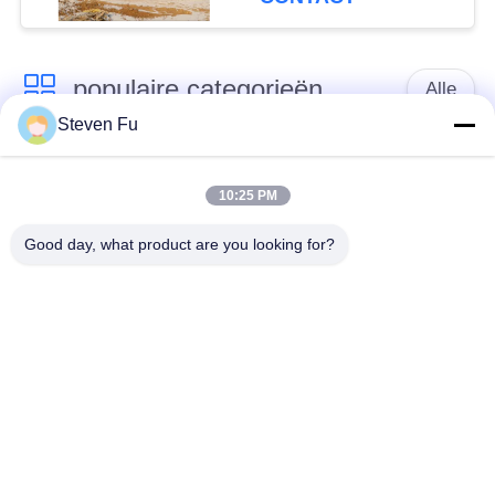
populaire categorieën
Alle
Steven Fu
stalen structuur
De Workshop van de
magazijn
staalstructuur
10:25 PM
Good day, what product are you looking for?
de bouw van de
De vervaardiging van
staalstructuur
de staalstructuur
De geprefabriceerde
PEB-Staalgebouwen
Gebouwen van het
Staalkader
structureel
de hangaar van de
staalstralen
staalstructuur