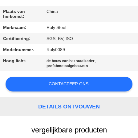
FABRIEKSREIS
Plaats van
China
herkomst:
Merknaam:
Ruly Steel
KWALITEITSCONTROLE
Certificering:
SGS, BV, ISO
CONTACTEER
Modelnummer:
Ruly0089
ONS
Hoog licht:
,
de bouw van het staalkader
prefabmetaalgebouwen
NIEUWS
CONTACTEER ONS!
FOUTENOPLOSSING
DETAILS ONTVOUWEN
BLOG
vergelijkbare producten