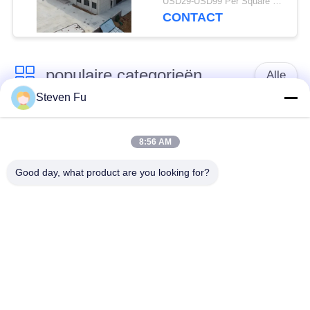
USD29-USD99 Per Square Meter MOQ:200 vierkante meter
CONTACT
populaire categorieën
Alle
Steven Fu
stalen structuur
De Workshop van de
magazijn
staalstructuur
8:56 AM
Good day, what product are you looking for?
de bouw van de
De vervaardiging van
staalstructuur
de staalstructuur
De geprefabriceerde
PEB-Staalgebouwen
Gebouwen van het
Staalkader
structureel
de hangaar van de