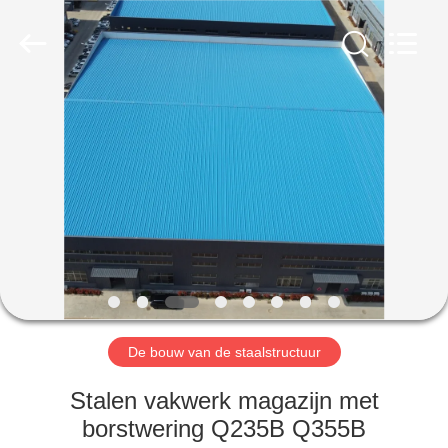
Qingdao
Ruly
Steel
Engineering
Co.,Ltd.
All
Rights
Reserved.
HUIS
PRODUCTEN
VIDEOS
VR-
SHOW
De bouw van de staalstructuur
ONGEVEER
Stalen vakwerk magazijn met
ONS
borstwering Q235B Q355B