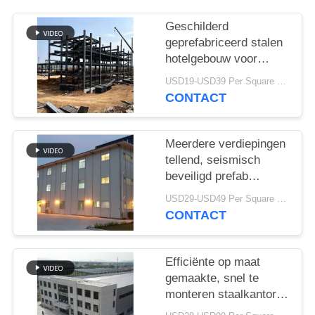
SITEMAP
Geschilderd
PRIVACY
geprefabriceerd stalen
hotelgebouw voor
POLICY
resortprojecten
USD19-USD39 Per Square Meter MOQ:200 vierkante meter
CONTACT
Meerdere verdiepingen
tellend, seismisch
beveiligd prefab
hotelgebouw
USD29-USD49 Per Square Meter MOQ:200 vierkante meter
CONTACT
Efficiënte op maat
gemaakte, snel te
monteren staalkantoren
voor moderne bedrijven