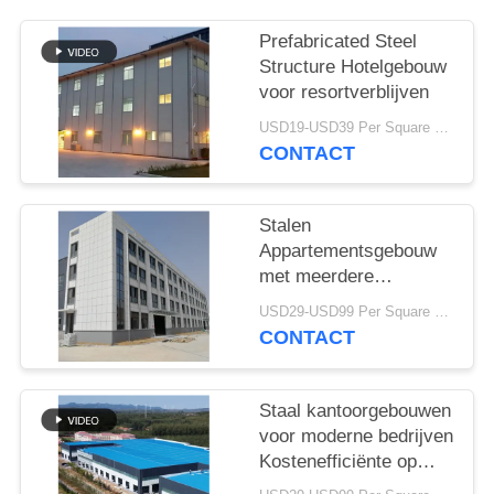
SITEMAP
Prefabricated Steel
PRIVACY
Structure Hotelgebouw
voor resortverblijven
POLICY
USD19-USD39 Per Square Meter MOQ:200 square meters
CONTACT
Stalen
Appartementsgebouw
met meerdere
verdiepingen,
USD29-USD99 Per Square Meter MOQ:200 vierkante meter
geprefabriceerde
CONTACT
frameconstructie,
geïsoleerde
wandpanelen
Staal kantoorgebouwen
voor moderne bedrijven
Kostenefficiënte op
maat gemaakte snelle