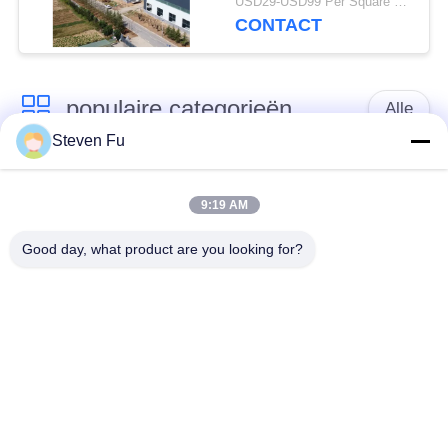
USD29-USD99 Per Square Meter MOQ:200 vierkante meter
assemblage
CONTACT
populaire categorieën
Alle
Steven Fu
stalen structuur
De Workshop van de
magazijn
staalstructuur
9:19 AM
Good day, what product are you looking for?
de bouw van de
De vervaardiging van
staalstructuur
de staalstructuur
De geprefabriceerde
PEB-Staalgebouwen
Gebouwen van het
Staalkader
structureel
de hangaar van de