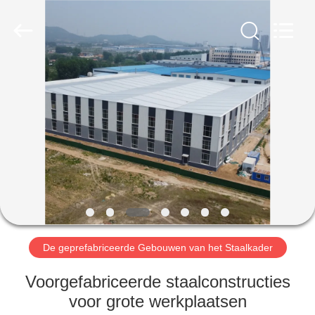
Qingdao
Ruly
Steel
Engineering
Co.,Ltd.
All
Rights
Reserved.
HUIS
PRODUCTEN
VIDEOS
VR-
SHOW
De geprefabriceerde Gebouwen van het Staalkader
ONGEVEER
Voorgefabriceerde staalconstructies
ONS
voor grote werkplaatsen