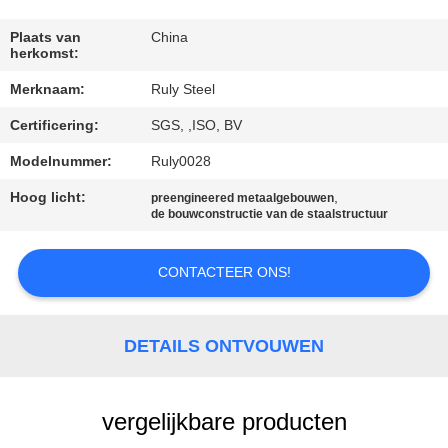
FABRIEKSREIS
Plaats van
China
herkomst:
Merknaam:
Ruly Steel
KWALITEITSCONTROLE
Certificering:
SGS, ,ISO, BV
CONTACTEER
Modelnummer:
Ruly0028
ONS
Hoog licht:
,
preengineered metaalgebouwen
de bouwconstructie van de staalstructuur
NIEUWS
CONTACTEER ONS!
FOUTENOPLOSSING
DETAILS ONTVOUWEN
BLOG
vergelijkbare producten