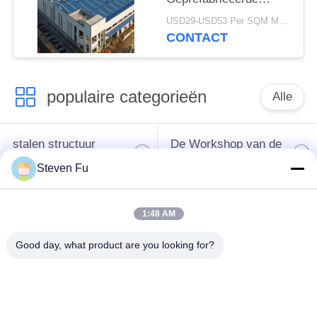
Stalen Constructie
USD29-USD53 Per SQM MOQ:500 vierkante meter
Magazijngebouw
CONTACT
populaire categorieën
Alle
stalen structuur
De Workshop van de
magazijn
staalstructuur
Steven Fu
de bouw van de
De vervaardiging van
1:48 AM
staalstructuur
de staalstructuur
Good day, what product are you looking for?
De geprefabriceerde
PEB-Staalgebouwen
Gebouwen van het
Staalkader