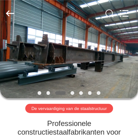
Qingdao
Ruly
Steel
Engineering
Co.,Ltd.
All
Rights
Reserved.
HUIS
PRODUCTEN
VIDEOS
VR-
SHOW
De vervaardiging van de staalstructuur
ONGEVEER
Professionele
ONS
constructiestaalfabrikanten voor