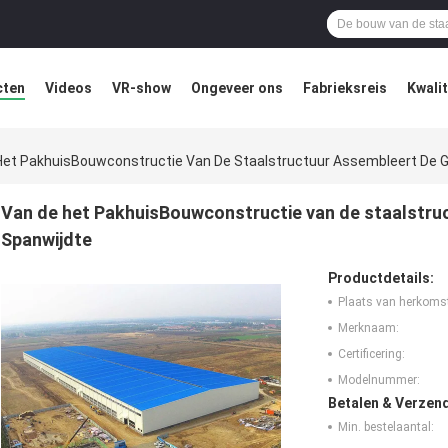
cten
Videos
VR-show
Ongeveer ons
Fabrieksreis
Kwali
Het PakhuisBouwconstructie Van De Staalstructuur Assembleert De G
Van de het PakhuisBouwconstructie van de staalstru
Spanwijdte
Productdetails:
Plaats van herkoms
Merknaam:
Certificering:
Modelnummer:
Betalen & Verzen
Min. bestelaantal: