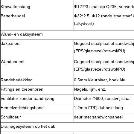
Krawattenstang
Φ127*3 staalpijp Q235, verwerkt
Batterbeugel
Φ32*2.5, Φ12 ronde staalstaaf 
(alkydverf)
Wand- en daksysteem
dakpaneel
Gegooid staalplaat of sandwich
(EPS/glasvezel/rotswol/PU)
Wandpaneel
Gegooid staalplaat of sandwich
(EPS/glasvezel/rotswol/PU)
Randebedekking
0.5mm kleurplaat, hoek Alu.
Fittings en toebehoren
Nagels, lijm, enz.
Ventilator zonder aandrijving
Diameter Φ600, roestvrij staal
Hemelverlichtingsband
1.2mm FRP, dubbele laag
Schuifdeur
deur met sandwichpaneel
Drainagesysteem op het dak