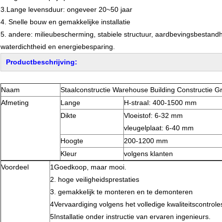
3.Lange levensduur: ongeveer 20~50 jaar
4. Snelle bouw en gemakkelijke installatie
5. andere: milieubescherming, stabiele structuur, aardbevingsbestandh
waterdichtheid en energiebesparing.
Productbeschrijving:
Naam
Staalconstructie Warehouse Building Constructie G
Afmeting
Lange
H-straal: 400-1500 mm
Dikte
Vloeistof: 6-32 mm
vleugelplaat: 6-40 mm
Hoogte
200-1200 mm
Kleur
volgens klanten
Voordeel
1Goedkoop, maar mooi.
2. hoge veiligheidsprestaties
3. gemakkelijk te monteren en te demonteren
4Vervaardiging volgens het volledige kwaliteitscontro
5Installatie onder instructie van ervaren ingenieurs.