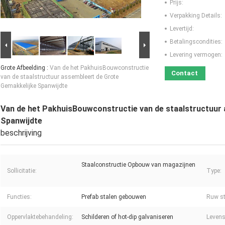
Prijs:
Verpakking Details:
Levertijd:
Betalingscondities:
Levering vermogen:
Grote Afbeelding :
Van de het PakhuisBouwconstructie
Contact
van de staalstructuur assembleert de Grote
Gemakkelijke Spanwijdte
Van de het PakhuisBouwconstructie van de staalstructuur
Spanwijdte
beschrijving
Staalconstructie Opbouw van magazijnen
Sollicitatie:
Type:
Functies:
Prefab stalen gebouwen
Ruw st
Oppervlaktebehandeling:
Schilderen of hot-dip galvaniseren
Levens