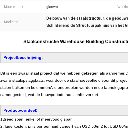
Muur en dak:
glaswol
Werkbe
De bouw van de staalstructuur
de gebouwe
,
Markeren:
Schilderend de Structuurpakhuis van het G
Staalconstructie Warehouse Building Constructi
Projectbeschrijving:
Dit is een zwaar staal project dat we hebben gekregen als aannemer.
zware staalopslagplaats, waardoor de staalhoeveelheid voor dit proj
stalen balken en kolommenAlle onderdelen worden in de fabriek gepr
samengesteld, wat de bouwperiode aanzienlijk verkort.
Productvoordeel:
1Breed span: enkel of meervoudig span
2. lage kosten: prijs per eenheid varieert van USD 50/m2 tot USD 80/