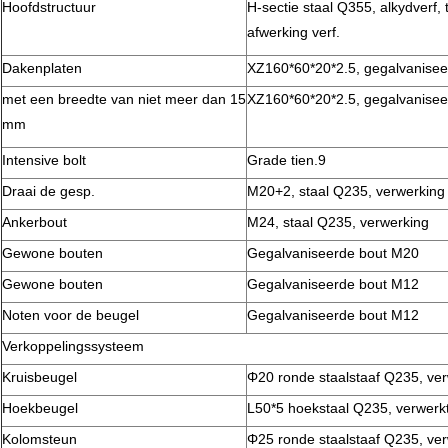
Hoofdstructuur
H-sectie staal Q355, alkydverf, 
afwerking verf.
Dakenplaten
XZ160*60*20*2.5, gegalvanisee
met een breedte van niet meer dan 15
XZ160*60*20*2.5, gegalvanisee
mm
Intensive bolt
Grade tien.9
Draai de gesp.
M20+2, staal Q235, verwerking
Ankerbout
M24, staal Q235, verwerking
Gewone bouten
Gegalvaniseerde bout M20
Gewone bouten
Gegalvaniseerde bout M12
Noten voor de beugel
Gegalvaniseerde bout M12
Verkoppelingssysteem
Kruisbeugel
Φ20 ronde staalstaaf Q235, ver
Hoekbeugel
L50*5 hoekstaal Q235, verwerkt 
Kolomsteun
Φ25 ronde staalstaaf Q235, ver