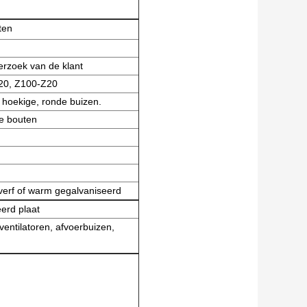
ten
rzoek van de klant
320, Z100-Z20
 hoekige, ronde buizen.
e bouten
verf of warm gegalvaniseerd
erd plaat
entilatoren, afvoerbuizen,