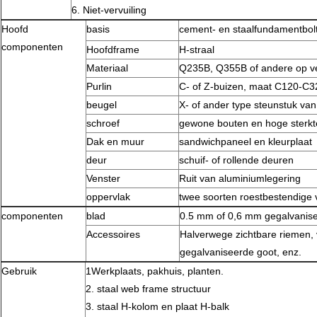
6. Niet-vervuiling
Hoofd
basis
cement- en staalfundamentbol
componenten
Hoofdframe
H-straal
Materiaal
Q235B, Q355B of andere op ve
Purlin
C- of Z-buizen, maat C120-C
beugel
X- of ander type steunstuk van
schroef
gewone bouten en hoge sterkt
Dak en muur
sandwichpaneel en kleurplaat
deur
schuif- of rollende deuren
Venster
Ruit van aluminiumlegering
oppervlak
twee soorten roestbestendige 
componenten
blad
0.5 mm of 0,6 mm gegalvanise
Accessoires
Halverwege zichtbare riemen, v
gegalvaniseerde goot, enz.
Gebruik
1Werkplaats, pakhuis, planten.
2. staal web frame structuur
3. staal H-kolom en plaat H-balk