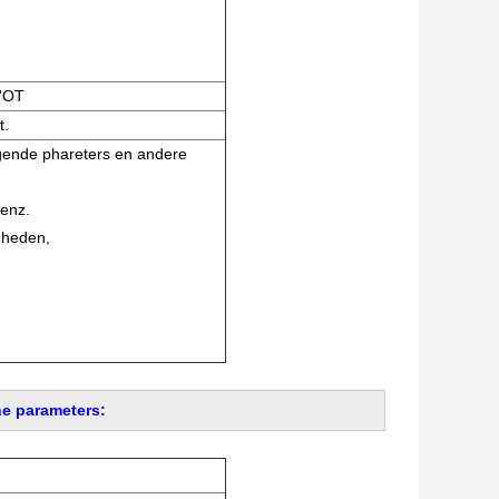
0'OT
t.
lgende phareters en andere
 enz.
gheden,
he parameters: