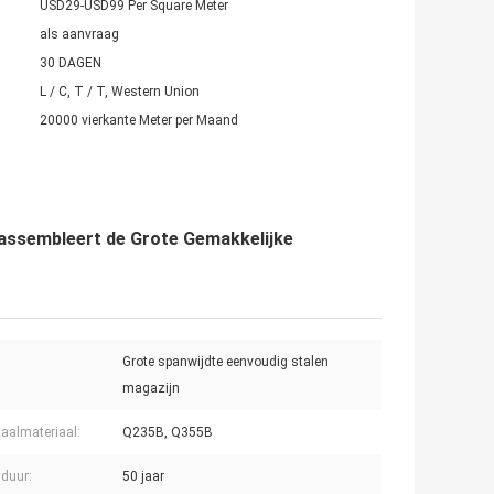
USD29-USD99 Per Square Meter
als aanvraag
30 DAGEN
L / C, T / T, Western Union
20000 vierkante Meter per Maand
 assembleert de Grote Gemakkelijke
Grote spanwijdte eenvoudig stalen
magazijn
aalmateriaal:
Q235B, Q355B
duur:
50 jaar